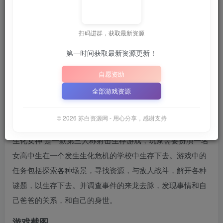
苏白
关注
6月25日 02:13发布
扫码进群，获取最新资源
第一时间获取最新资源更新！

建议收藏本站，方便获取最新资源
解压密码：
“XDGAME”
自愿资助
📋 点击复制密码
XDGAME
WWW.XDGAME.COM
全部游戏资源
SBZY
游戏介绍
© 2026 苏白资源网 - 用心分享，感谢支持
生化女神 是一款第三人称射击生存游戏，玩家需要扮演一名
女高中生在一个发生生化危机的学校中生存下去。游戏中的
任务包括探索各种场景，寻找资源，与敌人战斗，解开各种
谜题，以生存下去。并调查事件的来龙去脉，发现事情和自
己爸爸的关系，和自己的身世。
游戏截图