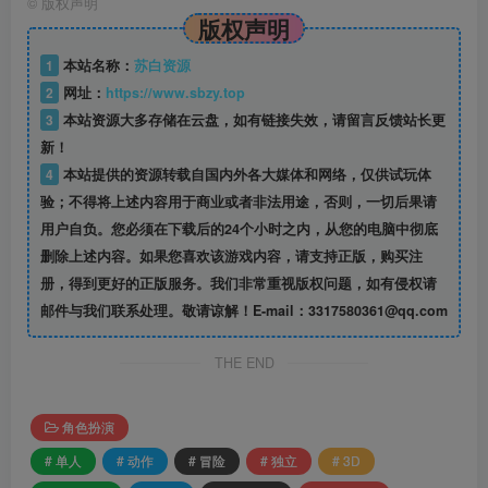
©
版权声明
版权声明
1
本站名称：
苏白资源
2
网址：
https://www.sbzy.top
3
本站资源大多存储在云盘，如有链接失效，请留言反馈站长更
新！
4
本站提供的资源转载自国内外各大媒体和网络，仅供试玩体
验；不得将上述内容用于商业或者非法用途，否则，一切后果请
用户自负。您必须在下载后的24个小时之内，从您的电脑中彻底
删除上述内容。如果您喜欢该游戏内容，请支持正版，购买注
册，得到更好的正版服务。我们非常重视版权问题，如有侵权请
邮件与我们联系处理。敬请谅解！E-mail：3317580361@qq.com
THE END
角色扮演
# 单人
# 动作
# 冒险
# 独立
# 3D