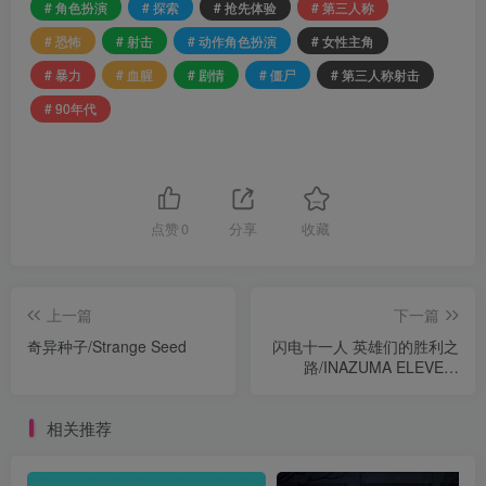
# 角色扮演
# 探索
# 抢先体验
# 第三人称
# 恐怖
# 射击
# 动作角色扮演
# 女性主角
# 暴力
# 血腥
# 剧情
# 僵尸
# 第三人称射击
# 90年代
点赞
0
分享
收藏
上一篇
下一篇
奇异种子/Strange Seed
闪电十一人 英雄们的胜利之
路/INAZUMA ELEVEN:
Victory Roa
相关推荐