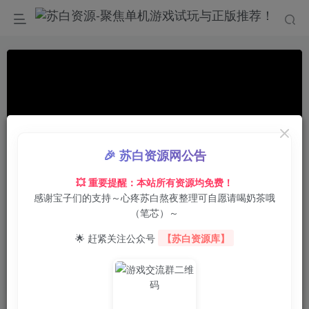
🎉 苏白资源网公告
💥 重要提醒：本站所有资源均免费！
感谢宝子们的支持～心疼苏白熬夜整理可自愿请喝奶茶哦
00:00
/
00:55
speed
（笔芯）～
首页
电脑游戏
角色扮演
正文
0
10
0
🌟 赶紧关注公众号
【苏白资源库】
生化女神 : 末日开端/Bio Goddess :
Doomsday Begins