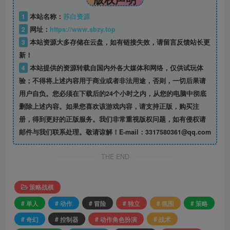
1
本站名称：
苏白资源
2
网址：
https://www.sbzy.top
3
本站资源大多存储在云盘，如有链接失效，请留言反馈站长更
新！
4
本站提供的资源转载自国内外各大媒体和网络，仅供试玩体
验；不得将上述内容用于商业或者非法用途，否则，一切后果请
用户自负。您必须在下载后的24个小时之内，从您的电脑中彻底
删除上述内容。如果您喜欢该游戏内容，请支持正版，购买注
册，得到更好的正版服务。我们非常重视版权问题，如有侵权请
邮件与我们联系处理。敬请谅解！E-mail：3317580361@qq.com
THE END
策略战棋
# 单人
# 动作
# 冒险
# 独立
# 氛围
# 策略
# 奇幻
# 控制器
# 动作角色扮演
# 战术