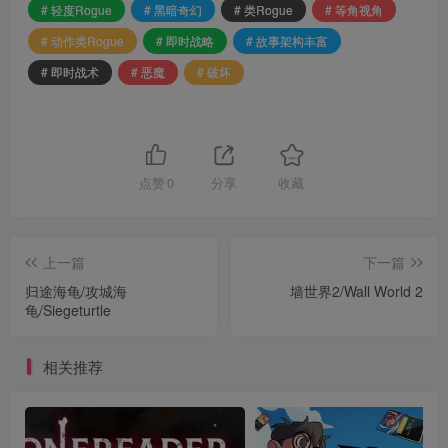
# 轻度Rogue
# 黑暗奇幻
# 类Rogue
# 等角视角
# 动作类Rogue
# 即时战略
# 故事架构丰富
# 即时战术
# 恶魔
# 破坏
点赞
0
分享
收藏
上一篇
下一篇
归途海龟/攻城海
墙世界2/Wall World 2
龟/Siegeturtle
相关推荐