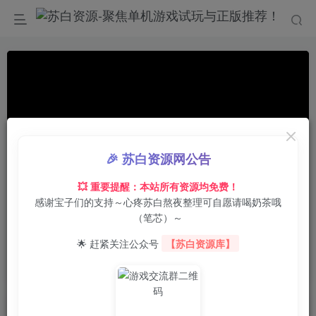
🎉 苏白资源网公告
💥 重要提醒：本站所有资源均免费！
感谢宝子们的支持～心疼苏白熬夜整理可自愿请喝奶茶哦
00:00
/
01:28
speed
（笔芯）～
首页
电脑游戏
策略战棋
正文
0
1
0
🌟 赶紧关注公众号
【苏白资源库】
兵连祸结/Wartor
苏白