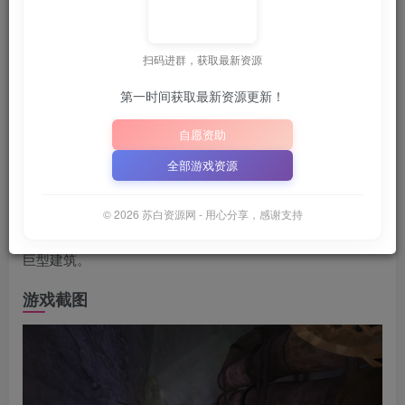
关注
6月25日 02:14发布
扫码进群，获取最新资源
 ~
💡
建议收藏本站，方便获取最新资源
解压密码：
“
｜
第一时间获取最新资源更新！
📋 点击复制密码
XDGAME
WWW.XDGAME.COM
自愿资助
SBZY
全部游戏资源
游戏介绍
© 2026 苏白资源网 - 用心分享，感谢支持
在这款氛围独特的简短3D平台跳跃游戏中，逃离神秘的地下
巨型建筑。
游戏截图