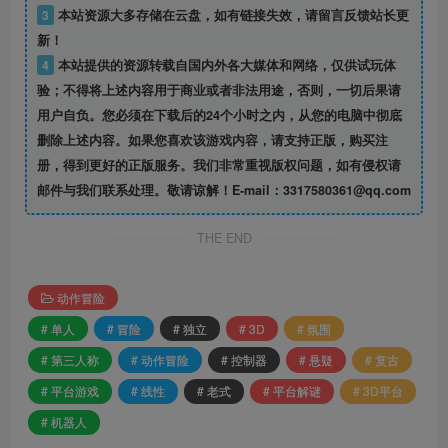
3
本站资源大多存储在云盘，如有链接失效，请留言反馈站长更
新！
4
本站提供的资源转载自国内外各大媒体和网络，仅供试玩体
验；不得将上述内容用于商业或者非法用途，否则，一切后果请
用户自负。您必须在下载后的24个小时之内，从您的电脑中彻底
删除上述内容。如果您喜欢该游戏内容，请支持正版，购买注
册，得到更好的正版服务。我们非常重视版权问题，如有侵权请
邮件与我们联系处理。敬请谅解！E-mail：3317580361@qq.com
THE END
动作冒险
# 单人
# 冒险
# 独立
# 3D
# 氛围
# 第三人称
# 动作冒险
# 控制器
# 悬疑
# 复古
# 平台游戏
# 线性
# 老式
# 平台解谜
# 3D平台
# 机器人