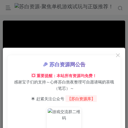
🎉 苏白资源网公告
💥 重要提醒：本站所有资源均免费！
感谢宝子们的支持～心疼苏白熬夜整理可自愿请喝奶茶哦
00:00
/
01:03
speed
（笔芯）～
首页
电脑游戏
动作冒险
正文
0
1
0
🌟 赶紧关注公众号
【苏白资源库】
深岩之下/Hypogea
苏白