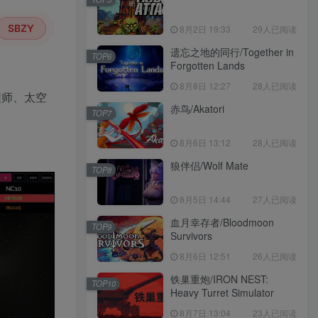
SBZY
8月2日 19:33
29人已阅读
遗忘之地的同行/Together in
TOP6
Forgotten Lands
8月8日 12:27
28人已阅读
程师、太空
赤鸟/Akatori
TOP7
8月6日 13:12
28人已阅读
狼伴侣/Wolf Mate
TOP8
8月5日 14:44
27人已阅读
血月幸存者/Bloodmoon
TOP9
Survivors
8月6日 12:51
26人已阅读
铁巢重炮/IRON NEST:
TOP10
Heavy Turret Simulator
8月7日 13:04
23人已阅读