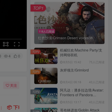
TOP1
118人已阅读
红色沙漠/Crimson Desert voices38
机械狂欢/Machine Party/支
TOP2
持网络联机
0
4
0
8月5日 15:42
75人已阅读
灰烬领主/Grimlord
TOP3
8月4日 06:18
43人已阅读
关注
阿凡达：潘多拉边境/Avatar:
TOP4
Frontiers of Pandora
voices38
8月5日 13:17
43人已阅读
为
正在上传中
，请稍后再查看 ~
💡
建议收藏本
｜
哥布林进攻/Goblin Attack
TOP5