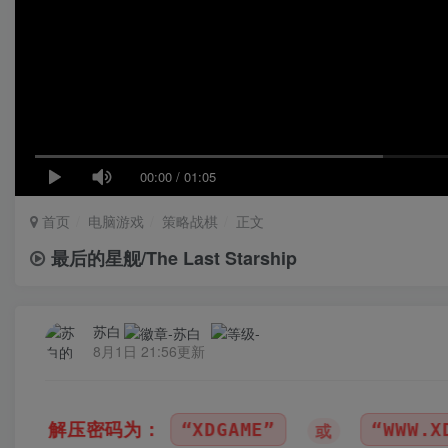
00:00
/
01:05
首页
电脑游戏
策略战棋
正文
最后的星舰/The Last Starship
苏白
8月1日 21:56更新
“XDGAME”
“WWW.XDGAME.COM”
或
或