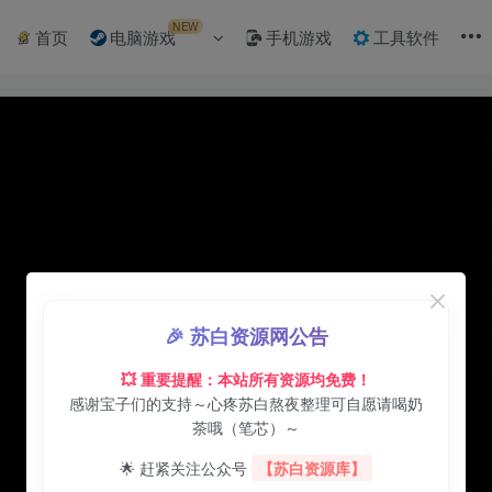
NEW
首页
电脑游戏
手机游戏
工具软件
🎉 苏白资源网公告
💥 重要提醒：本站所有资源均免费！
感谢宝子们的支持～心疼苏白熬夜整理可自愿请喝奶
茶哦（笔芯）～
🌟 赶紧关注公众号
【苏白资源库】