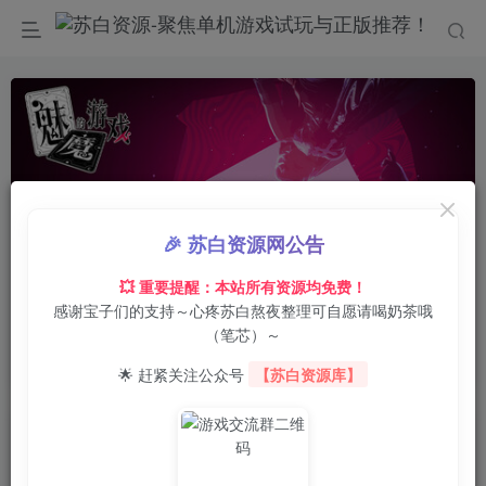
🎉 苏白资源网公告
00:00
/
0:00
speed
💥 重要提醒：本站所有资源均免费！
感谢宝子们的支持～心疼苏白熬夜整理可自愿请喝奶茶哦
首页
电脑游戏
动作冒险
正文
0
39
0
（笔芯）～
魅魔的游戏/Soul Touch
🌟 赶紧关注公众号
【苏白资源库】
苏白
关注
8月1日 17:28更新