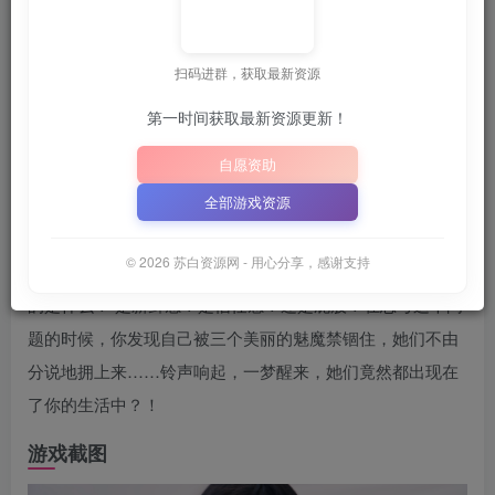
📦
下载地址空文件为
正在上传中
，请稍后再查看 ~
（纯大写字母）
｜
扫码进群，获取最新资源
📋 点击复制密码
XDGAME
WWW.XDGAME.COM
第一时间获取最新资源更新！
SBZY
自愿资助
游戏介绍
全部游戏资源
【魅魔的游戏】是一款模拟恋爱类真人互动影像作品。在梦
© 2026 苏白资源网 - 用心分享，感谢支持
境中，你被问道一个奇怪而又简单的问题——恋爱中最重要
的是什么？ 是新鲜感？是信任感？还是屁股？在思考这个问
题的时候，你发现自己被三个美丽的魅魔禁锢住，她们不由
分说地拥上来……铃声响起，一梦醒来，她们竟然都出现在
了你的生活中？！
游戏截图