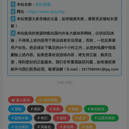
1
本站名称：
苏白资源
2
网址：
https://www.sbzy.top
3
本站资源大多存储在云盘，如有链接失效，请留言反馈站长更
新！
4
本站提供的资源转载自国内外各大媒体和网络，仅供试玩体
验；不得将上述内容用于商业或者非法用途，否则，一切后果请
用户自负。您必须在下载后的24个小时之内，从您的电脑中彻底
删除上述内容。如果您喜欢该游戏内容，请支持正版，购买注
册，得到更好的正版服务。我们非常重视版权问题，如有侵权请
邮件与我们联系处理。敬请谅解！E-mail：3317580361@qq.com
THE END
真人影游
动作冒险
# 冒险
# 模拟
# 休闲
# 策略
# 角色扮演
# 剧情丰富
# 奇幻
# 放松
# 欢乐
# 沉浸式模拟
# 生活模拟
# 风格化
# 多结局
# 情感