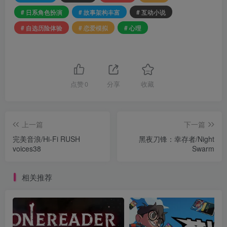
# 日系角色扮演
# 故事架构丰富
# 互动小说
# 自选历险体验
# 恋爱模拟
# 心理
点赞
0
分享
收藏
上一篇
下一篇
完美音浪/Hi-Fi RUSH
黑夜刀锋：幸存者/Night
voices38
Swarm
相关推荐