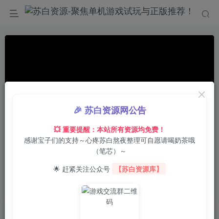
🎉 苏白资源网公告
💥 重要提醒：本站所有资源均免费！
感谢宝子们的支持～心疼苏白熬夜整理可自愿请喝奶茶哦
00:00
/
01:11
speed
（笔芯）～
首页
电脑游戏
角色扮演
正文
0
3
0
🌟 赶紧关注公众号
【苏白资源库】
崩溃大陆2/Crashlands 2
苏白