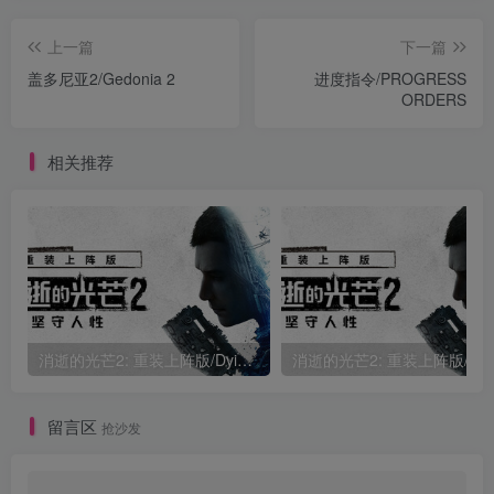
上一篇
下一篇
盖多尼亚2/Gedonia 2
进度指令/PROGRESS
ORDERS
相关推荐
消逝的光芒2: 重装上阵版/Dying Light 2 Stay Human: Reloaded Edition/支持网络联机
消逝的光芒2: 重装上阵
留言区
抢沙发