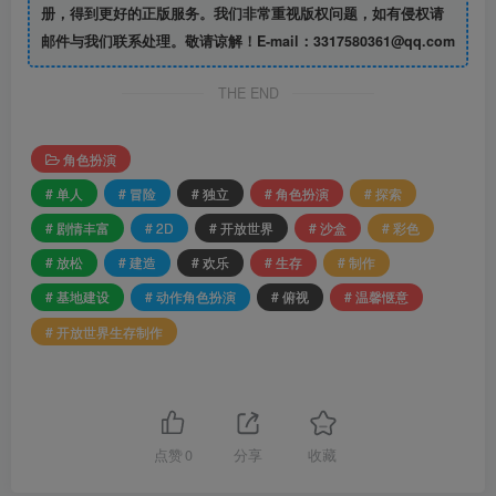
册，得到更好的正版服务。我们非常重视版权问题，如有侵权请
邮件与我们联系处理。敬请谅解！E-mail：3317580361@qq.com
THE END
角色扮演
# 单人
# 冒险
# 独立
# 角色扮演
# 探索
# 剧情丰富
# 2D
# 开放世界
# 沙盒
# 彩色
# 放松
# 建造
# 欢乐
# 生存
# 制作
# 基地建设
# 动作角色扮演
# 俯视
# 温馨惬意
# 开放世界生存制作
点赞
0
分享
收藏