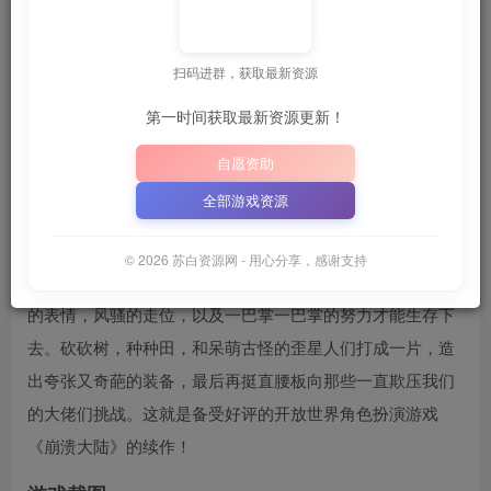
关注
6月25日 01:54发布
扫码进群，获取最新资源
本站，方便获取最新资源
解压密码：
“XDGAME”
“W
或
第一时间获取最新资源更新！
📋 点击复制密码
XDGAME
WWW.XDGAME.COM
自愿资助
SBZY
全部游戏资源
游戏介绍
© 2026 苏白资源网 - 用心分享，感谢支持
在这个热闹而又奇妙的宇宙中，你要依靠机智的头脑，自信
的表情，风骚的走位，以及一巴掌一巴掌的努力才能生存下
去。砍砍树，种种田，和呆萌古怪的歪星人们打成一片，造
出夸张又奇葩的装备，最后再挺直腰板向那些一直欺压我们
的大佬们挑战。这就是备受好评的开放世界角色扮演游戏
《崩溃大陆》的续作！