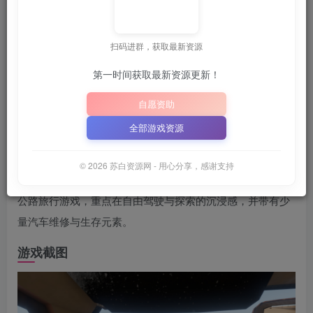
关注
6月25日 02:17发布
扫码进群，获取最新资源
📦
下载地址空文件为
正在上传中
，
“SBZY”
（纯大写字母）
｜
第一时间获取最新资源更新！
📋 点击复制密码
XDGAME
WWW.XDGAME.COM
自愿资助
SBZY
全部游戏资源
游戏介绍
© 2026 苏白资源网 - 用心分享，感谢支持
《长途旅行》是一款在随机生成的几乎无尽的沙漠上展开的
公路旅行游戏，重点在自由驾驶与探索的沉浸感，并带有少
量汽车维修与生存元素。
游戏截图