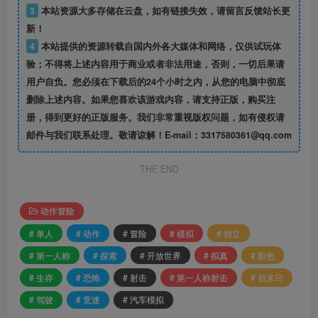
3
本站资源大多存储在云盘，如有链接失效，请留言反馈站长更
新！
4
本站提供的资源转载自国内外各大媒体和网络，仅供试玩体
验；不得将上述内容用于商业或者非法用途，否则，一切后果请
用户自负。您必须在下载后的24个小时之内，从您的电脑中彻底
删除上述内容。如果您喜欢该游戏内容，请支持正版，购买注
册，得到更好的正版服务。我们非常重视版权问题，如有侵权请
邮件与我们联系处理。敬请谅解！E-mail：3317580361@qq.com
THE END
动作冒险
# 单人
# 动作
# 冒险
# 模拟
# 独立
# 第一人称
# 探索
# 开放世界
# 拟真
# 彩色
# 生存
# 恐怖
# 射击
# 第一人称射击
# 后末日
# 驾驶
# 竞速
# 汽车模拟