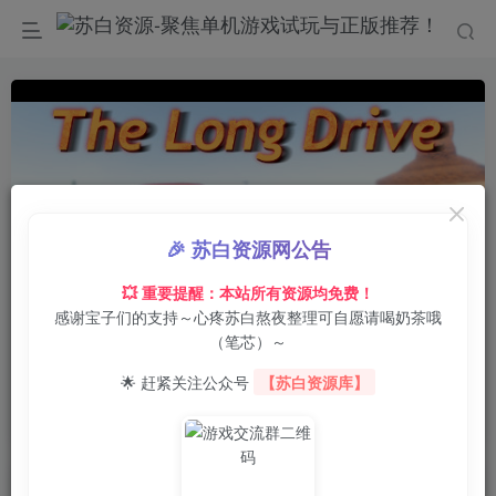
🎉 苏白资源网公告
💥 重要提醒：本站所有资源均免费！
感谢宝子们的支持～心疼苏白熬夜整理可自愿请喝奶茶哦
0:00
/
02:35
speed
（笔芯）～
首页
电脑游戏
动作冒险
正文
0
36
0
🌟 赶紧关注公众号
【苏白资源库】
长途旅行/The Long Drive
苏白