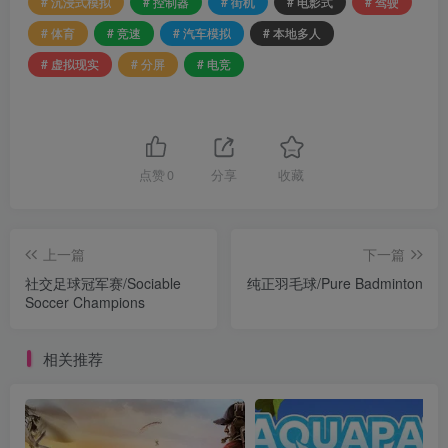
# 沉浸式模拟
# 控制器
# 街机
# 电影式
# 驾驶
# 体育
# 竞速
# 汽车模拟
# 本地多人
# 虚拟现实
# 分屏
# 电竞
点赞
0
分享
收藏
上一篇
下一篇
社交足球冠军赛/Sociable
纯正羽毛球/Pure Badminton
Soccer Champions
相关推荐