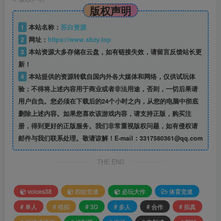
版权声明
1
本站名称：
苏白资源
2
网址：
https://www.sbzy.top
3
本站资源大多存储在云盘，如有链接失效，请留言反馈站长更
新！
4
本站提供的资源转载自国内外各大媒体和网络，仅供试玩体
验；不得将上述内容用于商业或者非法用途，否则，一切后果请
用户自负。您必须在下载后的24个小时之内，从您的电脑中彻底
删除上述内容。如果您喜欢该游戏内容，请支持正版，购买注
册，得到更好的正版服务。我们非常重视版权问题，如有侵权请
邮件与我们联系处理。敬请谅解！E-mail：3317580361@qq.com
THE END
voices38
四轮竞速
必玩大作
体育竞速
# 单人
# 模拟
# 3D
# 多人
# 合作
# 拟真