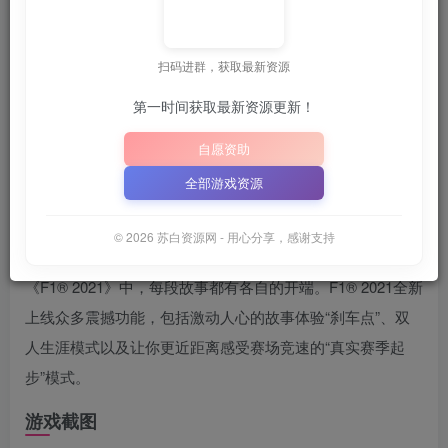
关注
8月5日 20:21更新
扫码进群，获取最新资源
💡
建议收藏本站，方便获取最新资源
解压密码：
“XDGA
｜
第一时间获取最新资源更新！
📋 点击复制密码
XDGAME
WWW.XDGAME.COM
自愿资助
SBZY
全部游戏资源
游戏介绍
© 2026 苏白资源网 - 用心分享，感谢支持
在2021年国际汽联一级方程式世界锦标赛™的官方电子游戏
《F1® 2021》中，每段故事都有各自的开端。F1® 2021全新
上线众多震撼功能，包括激动人心的故事体验“刹车点”、双
人生涯模式以及让你更近距离感受赛场竞速的“真实赛季起
步”模式。
游戏截图