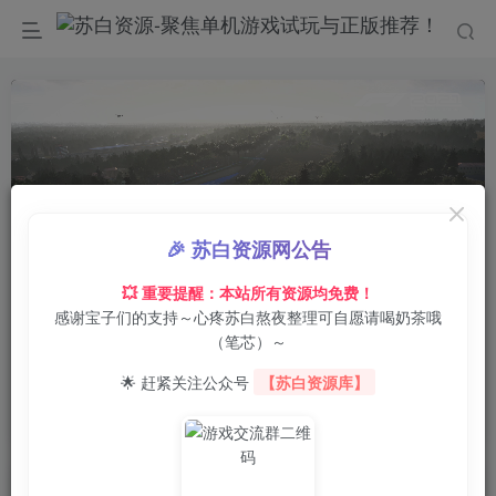
🎉 苏白资源网公告
💥 重要提醒：本站所有资源均免费！
感谢宝子们的支持～心疼苏白熬夜整理可自愿请喝奶茶哦
00:00
/
01:04
speed
（笔芯）～
首页
电脑游戏
体育竞速
正文
0
21
0
🌟 赶紧关注公众号
【苏白资源库】
F1 2021 voices38
苏白