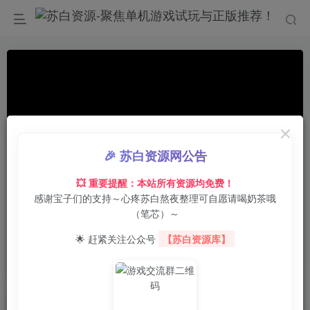
🎉 苏白资源网公告
💥 重要提醒：本站所有资源均免费！
感谢宝子们的支持～心疼苏白熬夜整理可自愿请喝奶茶哦
00:00
/
02:30
speed
（笔芯）～
首页
电脑游戏
枪战射击
正文
0
1
0
🌟 赶紧关注公众号
【苏白资源库】
内脏狂欢/Viscerafest
苏白