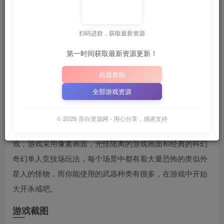
关注
6月25日 01:54发布
扫码进群，获取最新资源
议收藏本站，方便获取最新资源
解压密码：
“XDGAME”
第一时间获取最新资源更新！
📋 点击复制密码
XDGAME
WWW.XDGAME.COM
自愿资助
SBZY
全部游戏资源
游戏介绍
© 2026 苏白资源网 - 用心分享，感谢支持
《内脏狂欢（Viscerafest）》是一款复古风格的老派FPS游
戏，游戏采用像素画面，光怪陆离的游戏画面和经典的科幻
奇幻单人竞技场玩法，每个场景中都有着大量恐怖的类似外
星人的怪物，而你能使用的武器种类有很多，在游戏中开始
大开杀戒吧。
游戏截图