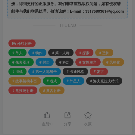
册，得到更好的正版服务。我们非常重视版权问题，如有侵权请
邮件与我们联系处理。敬请谅解！E-mail：3317580361@qq.com
THE END
枪战射击
# 单人
# 动作
# 第一人称
# 探索
# 恐怖
# 像素图形
# 射击
# 科幻
# 女性主角
# 风格化
# 街机
# 第一人称射击
# 卡通风格
# 复古
# 故事架构丰富
# 老式
# 外星人
# 洛夫克拉夫特式
# 竞技场射击
# 复古射击
点赞
0
分享
收藏