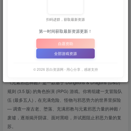
苏白
关注
6月25日 02:18发布
扫码进群，获取最新资源
第一时间获取最新资源更新！

建议收藏本站，方便获取最新资源
解压密码：
“XDGAME”
自愿资助
📋 点击复制密码
XDGAME
WWW.XDGAME.COM
全部游戏资源
SBZY
游戏介绍
© 2026 苏白资源网 - 用心分享，感谢支持
《元素邪恶神殿》是一款基于 Dungeons & Dragons (D&D)
规则 (3.5 版) 的角色扮演 (RPG) 游戏。你将组建一支冒险队
伍 (最多五人)，在充满危险、怪物与邪恶势力的世界里探险
— 调查一座古老、堕落、充满邪教与元素邪恶力量的神殿 /
废墟，逐渐揭开阴谋、面对黑暗，并试图阻止邪恶力量的复
苏。