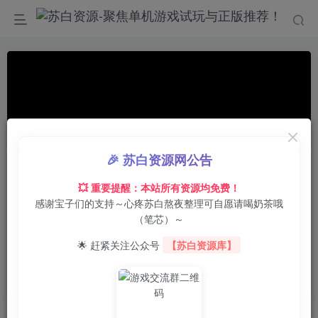
🎉 苏白资源网公告
💥 重要提醒：本站所有资源均免费！
感谢宝子们的支持～心疼苏白熬夜整理可自愿请喝奶茶哦
00:00
/
01:02
speed
（笔芯）～
首页
电脑游戏
角色扮演
正文
0
1
0
🌟 赶紧关注公众号
【苏白资源库】
灰鹰：邪恶元素之神殿/The Temple of
Elemental Evil