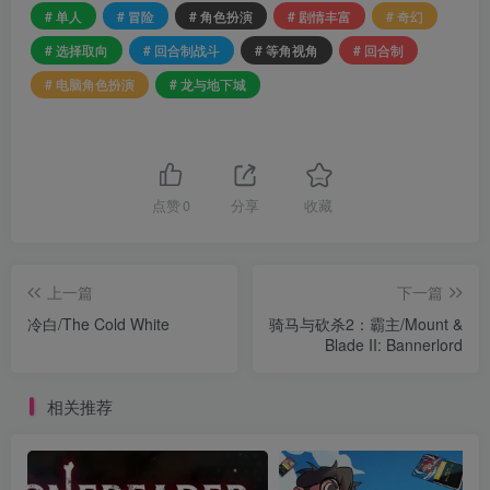
# 单人
# 冒险
# 角色扮演
# 剧情丰富
# 奇幻
# 选择取向
# 回合制战斗
# 等角视角
# 回合制
# 电脑角色扮演
# 龙与地下城
点赞
0
分享
收藏
上一篇
下一篇
冷白/The Cold White
骑马与砍杀2：霸主/Mount &
Blade II: Bannerlord
相关推荐