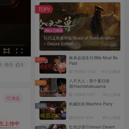
TOP1
293人已阅读
轮回之兽豪华版/Beast of Reincarnation
– Deluxe Edition
账单必须支付/Bills Must Be
TOP2
Paid
0
3
0
7月30日 15:23
144人已阅读
八尺大人：那个夏日假
TOP3
期/Hachishakusama
7月30日 15:27
79人已阅读
关注
机械狂欢/Machine Party
TOP4
8月2日 15:01
69人已阅读
💡
建议收藏本站，方便获取最新资源
解压密码
红色沙漠/Crimson Desert
TOP5