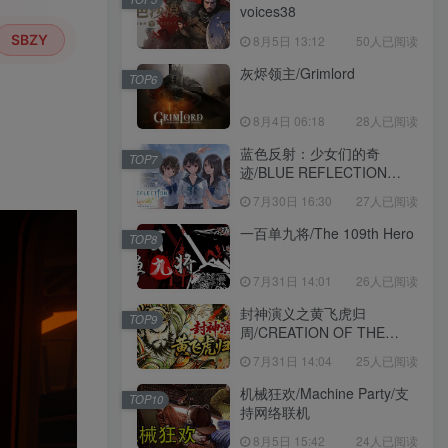
voices38
SBZY
8月5日 13:12
50人已阅读
灰烬领主/Grimlord
TOP6
8月4日 06:18
28人已阅读
蓝色反射：少女们的奇
TOP7
迹/BLUE REFLECTION
Quartet
7月30日 16:30
27人已阅读
一百单九将/The 109th Hero
TOP8
7月31日 14:01
26人已阅读
封神演义之黄飞虎归
TOP9
周/CREATION OF THE
GODS: Rebellion at Five
7月31日 14:04
25人已阅读
Passes
机械狂欢/Machine Party/支
TOP10
持网络联机
8月5日 15:42
24人已阅读