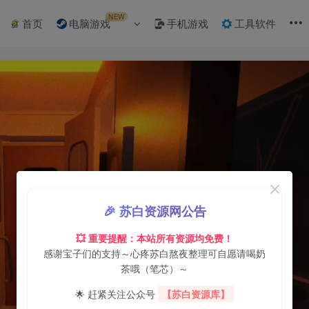
NEW
首页
电脑游戏
手机游戏
工具软件
🎉 苏白资源网公告
💥 重要提醒：本站所有资源均免费！
感谢宝子们的支持～心疼苏白熬夜整理可自愿请喝奶
茶哦（笔芯）～
🌟 赶紧关注公众号
【苏白资源库】