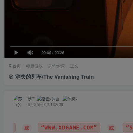
00:00
/
00:26
首页
电脑游戏
恐怖惊悚
正文
消失的列车/The Vanishing Train
苏白
6月25日 02:18发布
E.COM”
“SBZY”

或
（纯大写字母）
｜