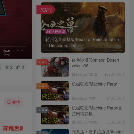
TOP1
347人已阅读
轮回之兽豪华版/Beast of Reincarnation
– Deluxe Edition
红色沙漠/Crimson Desert
TOP2
voices38
0
2
0
8月5日 13:12
100人已阅读
机械狂欢/Machine Party
TOP3
8月2日 15:01
94人已阅读
关注
机械狂欢/Machine Party/支
TOP4
持网络联机
8月5日 15:42
68人已阅读
💡
建议收藏本站，方便获取最新资源
解压密码
阿凡达：潘多拉边境/Avatar:
TOP5