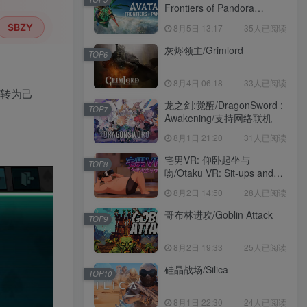
Frontiers of Pandora
voices38
SBZY
8月5日 13:17
35人已阅读
灰烬领主/Grimlord
TOP6
8月4日 06:18
33人已阅读
扭转为己
龙之剑:觉醒/DragonSword :
TOP7
Awakening/支持网络联机
8月1日 21:20
31人已阅读
宅男VR: 仰卧起坐与
TOP8
吻/Otaku VR: Sit-ups and
Kisses
8月2日 14:50
28人已阅读
哥布林进攻/Goblin Attack
TOP9
8月2日 19:33
25人已阅读
硅晶战场/Silica
TOP10
8月1日 22:30
24人已阅读