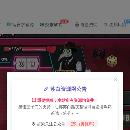
必看
HO
件
留言求资源
疑难解答
自愿资助
联系我们
🎉 苏白资源网公告
💥 重要提醒：本站所有资源均免费！
感谢宝子们的支持～心疼苏白熬夜整理可自愿请喝奶
茶哦（笔芯）～
🌟 赶紧关注公众号
【苏白资源库】