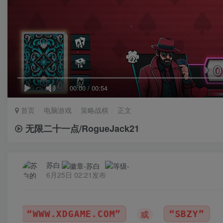
00:00
/
00:54
首页
电脑游戏
策略战棋
正文
无限二十一点/RogueJack21
苏白
6月25日 02:21发布
E.COM”
“SBZY”

或
（纯大写字母）
｜