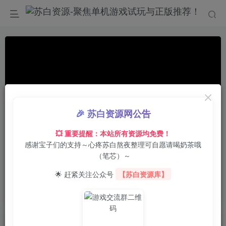
🎉 苏白资源网公告
💥 重要提醒：本站所有资源均免费！
感谢宝子们的支持～心疼苏白熬夜整理可自愿请喝奶茶哦
00:00
/
01:20
speed
（笔芯）～
首页
电脑游戏
休闲益智
正文
0
1
0
🌟 赶紧关注公众号
【苏白资源库】
音序真空/DEFLATE
苏白