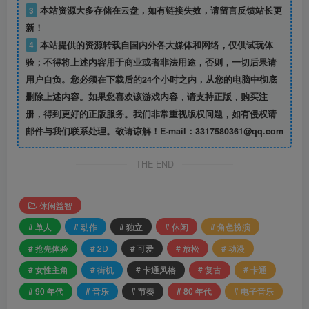
3
本站资源大多存储在云盘，如有链接失效，请留言反馈站长更
新！
4
本站提供的资源转载自国内外各大媒体和网络，仅供试玩体
验；不得将上述内容用于商业或者非法用途，否则，一切后果请
用户自负。您必须在下载后的24个小时之内，从您的电脑中彻底
删除上述内容。如果您喜欢该游戏内容，请支持正版，购买注
册，得到更好的正版服务。我们非常重视版权问题，如有侵权请
邮件与我们联系处理。敬请谅解！E-mail：3317580361@qq.com
THE END
休闲益智
# 单人
# 动作
# 独立
# 休闲
# 角色扮演
# 抢先体验
# 2D
# 可爱
# 放松
# 动漫
# 女性主角
# 街机
# 卡通风格
# 复古
# 卡通
# 90 年代
# 音乐
# 节奏
# 80 年代
# 电子音乐