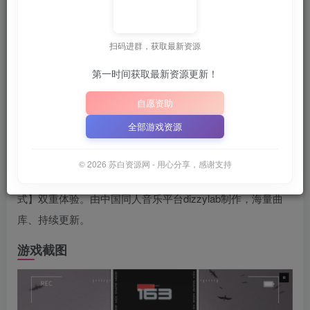
关注
6月25日 02:22发布
扫码进群，获取最新资源
本站，方便获取最新资源
解压密码：
“XDGAME”
“
或
第一时间获取最新资源更新！
📋 点击复制密码
XDGAME
WWW.XDGAME.COM
自愿资助
SBZY
全部游戏资源
游戏介绍
© 2026 苏白资源网 - 用心分享，感谢支持
双谱面4k下落式音游，节奏【鼓机模式】+旋律【旋律模
式】双重体验。由中国同人音乐平台dizzylab制作，海量曲
库、持续更新。
游戏截图