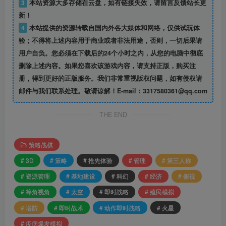
3
本站资源大多存储在云盘，如有链接失效，请留言反馈站长更
新！
4
本站提供的资源转载自国内外各大媒体和网络，仅供试玩体
验；不得将上述内容用于商业或者非法用途，否则，一切后果请
用户自负。您必须在下载后的24个小时之内，从您的电脑中彻底
删除上述内容。如果您喜欢该游戏内容，请支持正版，购买注
册，得到更好的正版服务。我们非常重视版权问题，如有侵权请
邮件与我们联系处理。敬请谅解！E-mail：3317580361@qq.com
THE END
策略战棋
# 3D
# 策略
# 抢先体验
# 管理
# 第三人称
# 资源管理
# 基地建设
# 科幻
# 经济
# 俯视
# 等角视角
# 太空
# 即时战略
# 殖民模拟
# 塔防
# 即时战术
# 动作即时战略
# 火星
# 疫病爆发模拟