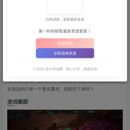
📦
下载地址空文件为
正在上传中
，请稍后再查看 ~
（纯大写字母）
｜
扫码进群，获取最新资源
📋 点击复制密码
XDGAME
WWW.XDGAME.COM
第一时间获取最新资源更新！
SBZY
自愿资助
游戏介绍
全部游戏资源
星萼 是一款拥有全新敌人类型的策略游戏，您将负责管理一
© 2026 苏白资源网 - 用心分享，感谢支持
座太空采矿前哨站，对抗强大的植物异种。您需要建造基
地、收集资源、集结力量，迎战星萼。您与家乡失联，陪伴
在身边的只有一个老古董AI。您能活下来吗？
游戏截图