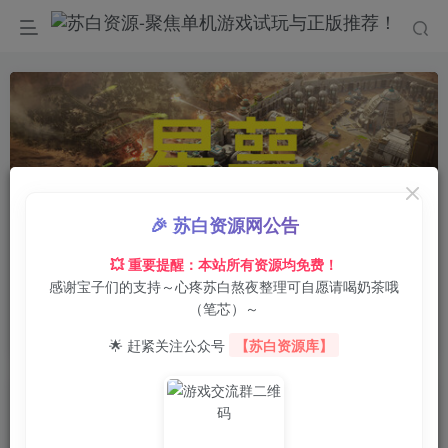
🎉 苏白资源网公告
00:00
/
0:00
speed
💥 重要提醒：本站所有资源均免费！
感谢宝子们的支持～心疼苏白熬夜整理可自愿请喝奶茶哦
首页
电脑游戏
策略战棋
正文
0
2
0
（笔芯）～
星萼/Calyx
🌟 赶紧关注公众号
【苏白资源库】
苏白
关注
6月25日 02:22发布