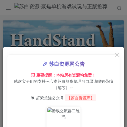
🎉 苏白资源网公告
00:00
/
0:00
speed
💥 重要提醒：本站所有资源均免费！
感谢宝子们的支持～心疼苏白熬夜整理可自愿请喝奶茶哦
首页
电脑游戏
动作冒险
正文
0
2
0
（笔芯）～
手倒立汉克/Handstand Hank
🌟 赶紧关注公众号
【苏白资源库】
苏白
关注
6月25日 03:06发布