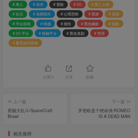
# 单人
# 动作
# 冒险
# 3D
# 第三人称
# 欢乐
# 选择取向
# 心理恐怖
# 困难
# 喜剧
# 平台游戏
# 情感
# 线性
# 黑色幽默
# 跑酷
# 3D 平台
# 精确平台
# 黑色喜剧
# 哲理
# 蓄意操控困难
点赞
0
分享
收藏
上一篇
下一篇
星舰大乱斗/SpaceCraft
罗密欧是个绝命侠/ROMEO
Brawl
IS A DEAD MAN
相关推荐