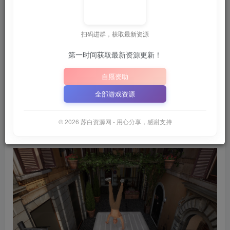
看 ~
💡
建议收藏本站，方便获取最新资源
解压密码：
｜
扫码进群，获取最新资源
📋 点击复制密码
XDGAME
WWW.XDGAME.COM
第一时间获取最新资源更新！
SBZY
自愿资助
游戏介绍
全部游戏资源
你的名字是汉克。你正在做手倒立。跳到顶部。
© 2026 苏白资源网 - 用心分享，感谢支持
游戏截图