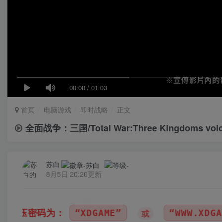
00:00
/
01:03
首页
电脑游戏
即时战略
正文
全面战争：三国/Total War:Three Kingdoms voi
苏白
8月5日 20:20更新
“WWW.XDGAME.COM”
“SBZY”
或
或