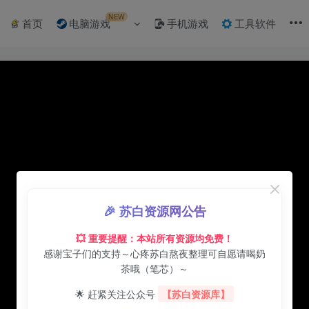
NEW
首页
电脑游戏
手机游戏
工具软件
🎉 苏白资源网公告
💥 重要提醒：本站所有资源均免费！
感谢宝子们的支持～心疼苏白熬夜整理可自愿请喝奶
茶哦（笔芯）～
🌟 赶紧关注公众号
【苏白资源库】