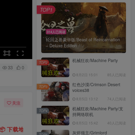
TOP1
314人已阅读
轮回之兽豪华版/Beast of Reincarnation
– Deluxe Edition
机械狂欢/Machine Party
TOP2
33
0
8月2日 15:01
85人已阅读
红色沙漠/Crimson Desert
TOP3
voices38
8月5日 13:12
74人已阅读
关注
机械狂欢/Machine Party/支
TOP4
持网络联机
8月5日 15:42
40人已阅读
，请稍后再查看 ~
💡
建议收藏本站，方便获取最
｜
灰烬领主/Grimlord
TOP5