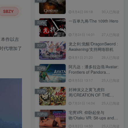
SBZY
8月4日 06:18
30人已阅读
一百单九将/The 109th Hero
TOP6
7月31日 14:01
27人已阅读
。本作以古
龙之剑:觉醒/DragonSword :
TOP7
时代增加了
Awakening/支持网络联机
8月1日 21:20
26人已阅读
阿凡达：潘多拉边境/Avatar:
TOP8
Frontiers of Pandora
voices38
8月5日 13:17
25人已阅读
封神演义之黄飞虎归
TOP9
周/CREATION OF THE
GODS: Rebellion at Five
7月31日 14:04
25人已阅读
Passes
宅男VR: 仰卧起坐与
TOP10
吻/Otaku VR: Sit-ups and
Kisses
8月2日 14:50
25人已阅读