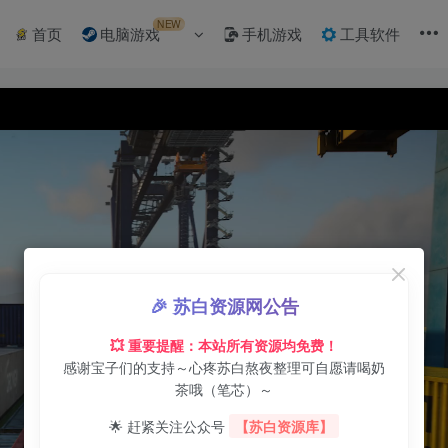
NEW
首页
电脑游戏
手机游戏
工具软件
🎉 苏白资源网公告
💥 重要提醒：本站所有资源均免费！
感谢宝子们的支持～心疼苏白熬夜整理可自愿请喝奶
茶哦（笔芯）～
🌟 赶紧关注公众号
【苏白资源库】