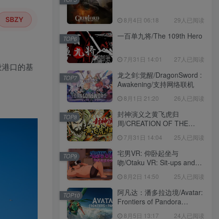
SBZY
8月4日 06:18
29人已阅读
一百单九将/The 109th Hero
TOP6
7月31日 14:01
27人已阅读
设港口的基
龙之剑:觉醒/DragonSword :
TOP7
Awakening/支持网络联机
8月1日 21:20
26人已阅读
封神演义之黄飞虎归
TOP8
周/CREATION OF THE
GODS: Rebellion at Five
7月31日 14:04
25人已阅读
Passes
宅男VR: 仰卧起坐与
TOP9
吻/Otaku VR: Sit-ups and
Kisses
8月2日 14:50
25人已阅读
阿凡达：潘多拉边境/Avatar:
TOP10
Frontiers of Pandora
voices38
8月5日 13:17
24人已阅读