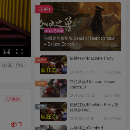
TOP1
311人已阅读
轮回之兽豪华版/Beast of Reincarnation
– Deluxe Edition
机械狂欢/Machine Party
TOP2
35
0
8月2日 15:01
83人已阅读
红色沙漠/Crimson Desert
TOP3
voices38
8月5日 13:12
72人已阅读
关注
机械狂欢/Machine Party/支
TOP4
持网络联机
8月5日 15:42
38人已阅读
在上传中
，请稍后再查看 ~
💡
建议收藏本站，方
｜
灰烬领主/Grimlord
TOP5