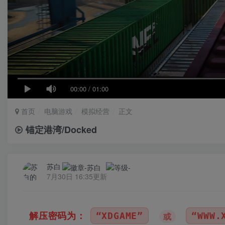
00:00
/
01:00
首页
电脑游戏
模拟经营
正文
锚定港湾/Docked
苏白
7月30日 16:35更新
AME”
“WWW.XDGAME.COM”
“S
或
或