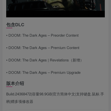
包含DLC
• DOOM: The Dark Ages – Preorder Content
• DOOM: The Dark Ages – Premium Content
• DOOM: The Dark Ages | Revelations（新增）
• DOOM: The Dark Ages – Premium Upgrade
版本介绍
Build.24368472|容量98.9GB|官方简体中文|支持键盘.鼠标.手
柄|赠多项修改器