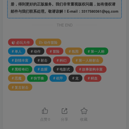
册，得到更好的正版服务。我们非常重视版权问题，如有侵权请
邮件与我们联系处理。敬请谅解！E-mail：3317580361@qq.com
THE END
必玩大作
动作冒险
# 单人
# 动作
# 冒险
# 氛围
# 第一人称
# 剧情丰富
# 射击
# 科幻
# 第一人称射击
# 黑暗奇幻
# 血腥
# 电影式
# 故事架构丰富
# 恶魔
# 快节奏
# 机甲
# 龙
# 鲜血
# 复古射击
点赞
0
分享
收藏