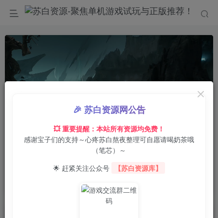
🎉 苏白资源网公告
💥 重要提醒：本站所有资源均免费！
感谢宝子们的支持～心疼苏白熬夜整理可自愿请喝奶茶哦
00:00
/
02:26
speed
（笔芯）～
首页
电脑游戏
动作冒险
正文
0
64
0
🌟 赶紧关注公众号
【苏白资源库】
毁灭战士：黑暗时代/DOOM: The Dark Ages
苏白