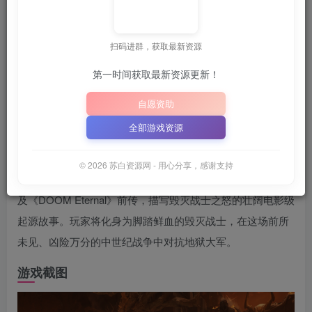
关注
7月31日 17:16更新
扫码进群，获取最新资源
💡
建议收藏本站，方便获取最新资源
解压密码：
“XDGAM
第一时间获取最新资源更新！
📋 点击复制密码
XDGAME
WWW.XDGAME.COM
自愿资助
SBZY
全部游戏资源
游戏介绍
© 2026 苏白资源网 - 用心分享，感谢支持
《DOOM: The Dark Ages》是大受好评的《DOOM》(2016)
及《DOOM Eternal》前传，描写毁灭战士之怒的壮阔电影级
起源故事。玩家将化身为脚踏鲜血的毁灭战士，在这场前所
未见、凶险万分的中世纪战争中对抗地狱大军。
游戏截图