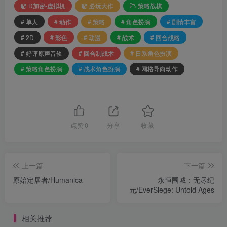
D加密-虚拟机
必玩大作
策略战棋
# 单人
# 动作
# 策略
# 角色扮演
# 剧情丰富
# 2D
# 彩色
# 动漫
# 战术
# 回合战略
# 好评原声音轨
# 回合制战术
# 日系角色扮演
# 策略角色扮演
# 战术角色扮演
# 网格导向动作
点赞
0
分享
收藏
上一篇
下一篇
原始定居者/Humanica
永恒围城：无尽纪
元/EverSiege: Untold Ages
相关推荐