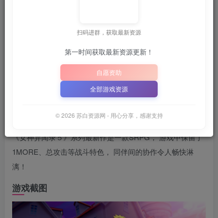
苏白
关注
6月28日 21:34更新
扫码进群，获取最新资源
第一时间获取最新资源更新！
获取最新资源
解压密码：
“XDGAME”
“WWW.XDGAM
或
自愿资助
📋 点击复制密码
XDGAME
WWW.XDGAME.COM
全部游戏资源
SBZY
游戏介绍
© 2026 苏白资源网 - 用心分享，感谢支持
《女神异闻录５》系列最新作是一款SRPG， 游戏中保留了
1MORE、总攻击等战斗特色， 同伴间的协作令人畅快淋
漓！
游戏截图