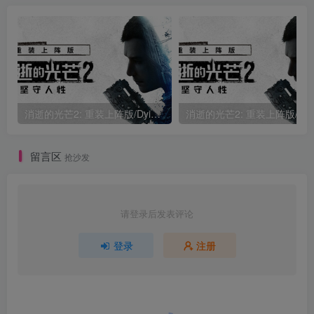
消逝的光芒2: 重装上阵版/Dying Light 2 Stay Human: Reloaded Edition/支持网络联机
消逝的光芒2: 重装上阵
留言区
抢沙发
请登录后发表评论
登录
注册