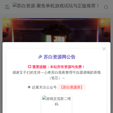
🎉 苏白资源网公告
💥 重要提醒：本站所有资源均免费！
感谢宝子们的支持～心疼苏白熬夜整理可自愿请喝奶茶哦
00:00
/
03:09
speed
（笔芯）～
首页
电脑游戏
策略战棋
正文
0
4
0
🌟 赶紧关注公众号
【苏白资源库】
女神异闻录5战略版-虚拟机版/Persona 5
Tactica HYPERVISOR