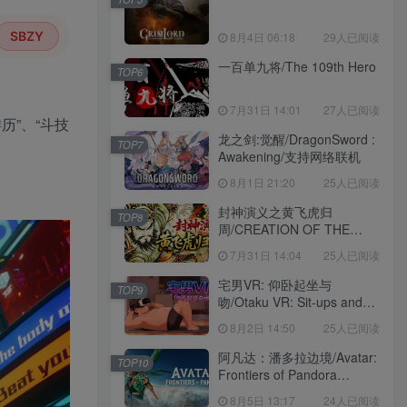
SBZY
8月4日 06:18
29人已阅读
一百单九将/The 109th Hero
TOP6
7月31日 14:01
27人已阅读
游历”、“斗技
龙之剑:觉醒/DragonSword :
TOP7
Awakening/支持网络联机
8月1日 21:20
25人已阅读
封神演义之黄飞虎归
TOP8
周/CREATION OF THE
GODS: Rebellion at Five
7月31日 14:04
25人已阅读
Passes
宅男VR: 仰卧起坐与
TOP9
吻/Otaku VR: Sit-ups and
Kisses
8月2日 14:50
25人已阅读
阿凡达：潘多拉边境/Avatar:
TOP10
Frontiers of Pandora
voices38
8月5日 13:17
24人已阅读