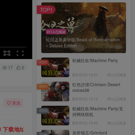
TOP1
311人已阅读
轮回之兽豪华版/Beast of Reincarnation
– Deluxe Edition
机械狂欢/Machine Party
TOP2
17
0
8月2日 15:01
83人已阅读
红色沙漠/Crimson Desert
TOP3
voices38
8月5日 13:12
69人已阅读
关注
机械狂欢/Machine Party/支
TOP4
持网络联机
8月5日 15:42
38人已阅读
请稍后再查看 ~
💡
建议收藏本站，方便获取最新
｜
灰烬领主/Grimlord
TOP5