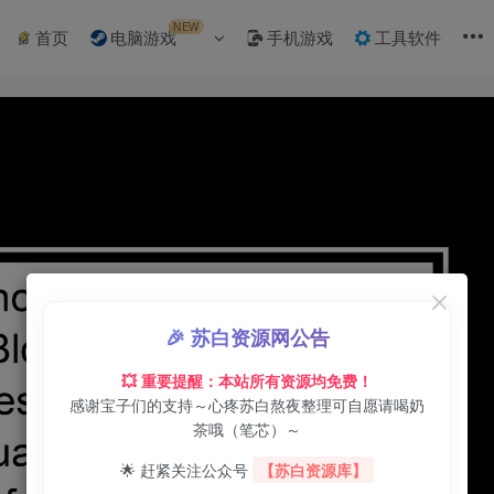
NEW
首页
电脑游戏
手机游戏
工具软件
🎉 苏白资源网公告
💥 重要提醒：本站所有资源均免费！
感谢宝子们的支持～心疼苏白熬夜整理可自愿请喝奶
茶哦（笔芯）～
🌟 赶紧关注公众号
【苏白资源库】