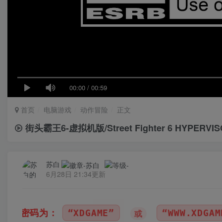
00:00
/
00:59
首页
电脑游戏
动作冒险
正文
街头霸王6-虚拟机版/Street Fighter 6 HYPERVI
苏白
6月28日 21:34更新
“WWW.XDGAME.COM”
“SBZY”
或
或
（