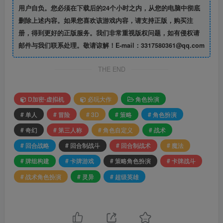
用户自负。您必须在下载后的24个小时之内，从您的电脑中彻底
删除上述内容。如果您喜欢该游戏内容，请支持正版，购买注
册，得到更好的正版服务。我们非常重视版权问题，如有侵权请
邮件与我们联系处理。敬请谅解！E-mail：3317580361@qq.com
THE END
D加密-虚拟机
必玩大作
角色扮演
# 单人
# 冒险
# 3D
# 策略
# 角色扮演
# 奇幻
# 第三人称
# 角色自定义
# 战术
# 回合战略
# 回合制战斗
# 回合制战术
# 魔法
# 牌组构建
# 卡牌游戏
# 策略角色扮演
# 卡牌战斗
# 战术角色扮演
# 灵异
# 超级英雄