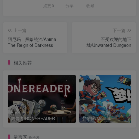
点赞
0
分享
收藏
上一篇
下一篇
阿尼玛：黑暗统治/Anima :
不受欢迎的地下
The Reign of Darkness
城/Unwanted Dungeon
相关推荐
阅骨者/BONEREADER
梦塔比/Montabi
留言区
抢沙发