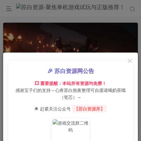
🎉 苏白资源网公告
💥 重要提醒：本站所有资源均免费！
感谢宝子们的支持～心疼苏白熬夜整理可自愿请喝奶茶哦
00:00
/
02:24
speed
（笔芯）～
首页
电脑游戏
角色扮演
正文
0
11
0
🌟 赶紧关注公众号
【苏白资源库】
漫威暗夜之子-虚拟机版/Marvel’s Midnight
Suns HYPERVISOR-修复4月22日后无法玩