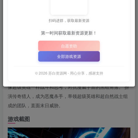
苏白
关注
6月28日 21:34更新
扫码进群，获取最新资源
第一时间获取最新资源更新！
建议收藏本站，方便获取最新资源
解压密码：
“XDGAME”
自愿资助
📋 点击复制密码
XDGAME
WWW.XDGAME.COM
全部游戏资源
SBZY
游戏介绍
© 2026 苏白资源网 - 用心分享，感谢支持
像超级英雄一样战斗和思考，对抗漫威宇宙的黑暗角落。 扮
演传奇猎人，成为恶魔杀手，率领超级英雄和超自然战士组
成的团队，直面末日威胁。
游戏截图