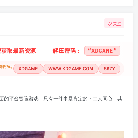
关注
“WWW.XDGAME.COM”
“SBZY”
或
或
（
复制密码
XDGAME
WWW.XDGAME.COM
SBZY
面的平台冒险游戏，只有一件事是肯定的：二人同心，其