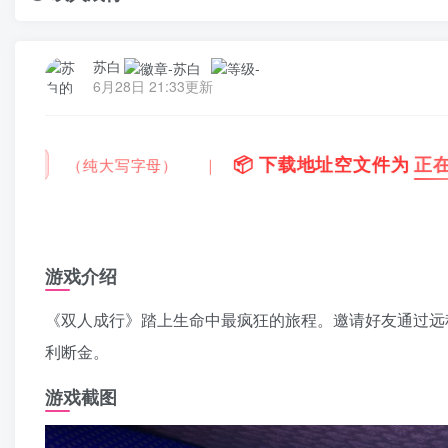
苏白
6月28日 21:33更新
正在上传中
，请稍后再查看 ~
💡
建议收藏本站，
｜
游戏介绍
《双人成行》踏上生命中最疯狂的旅程。邀请好友通过远
利断金。
游戏截图