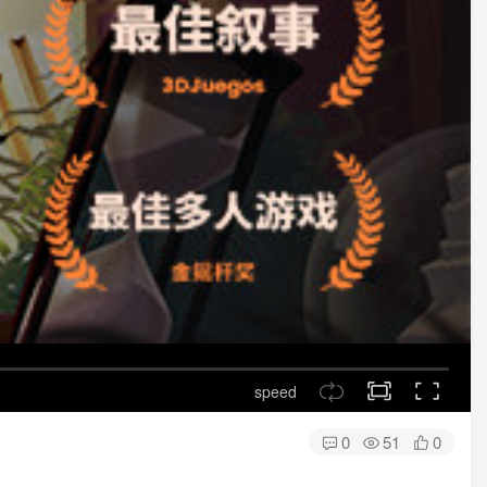
speed
0
51
0