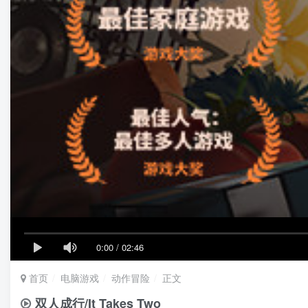
0:00
/
02:46
首页
电脑游戏
动作冒险
正文
双人成行/It Takes Two