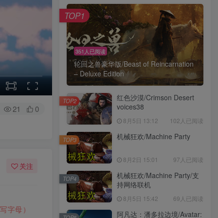
TOP1
351人已阅读
轮回之兽豪华版/Beast of Reincarnation
– Deluxe Edition
红色沙漠/Crimson Desert
TOP2
voices38
21
0
8月5日 13:12
102人已阅读
机械狂欢/Machine Party
TOP3
8月2日 15:01
97人已阅读
关注
机械狂欢/Machine Party/支
TOP4
持网络联机
8月5日 15:42
69人已阅读
文件为
正在上传中
，请稍后再查看 ~
💡
建议收藏
｜
阿凡达：潘多拉边境/Avatar:
TOP5