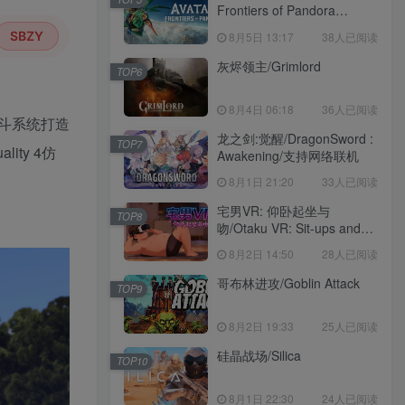
Frontiers of Pandora
voices38
SBZY
8月5日 13:17
38人已阅读
灰烬领主/Grimlord
TOP6
8月4日 06:18
36人已阅读
斗系统打造
龙之剑:觉醒/DragonSword :
TOP7
ty 4仿
Awakening/支持网络联机
8月1日 21:20
33人已阅读
宅男VR: 仰卧起坐与
TOP8
吻/Otaku VR: Sit-ups and
Kisses
8月2日 14:50
28人已阅读
哥布林进攻/Goblin Attack
TOP9
8月2日 19:33
25人已阅读
硅晶战场/Silica
TOP10
8月1日 22:30
24人已阅读