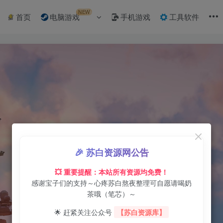
NEW
首页
电脑游戏
手机游戏
工具软件
🎉 苏白资源网公告
💥 重要提醒：本站所有资源均免费！
感谢宝子们的支持～心疼苏白熬夜整理可自愿请喝奶
茶哦（笔芯）～
🌟 赶紧关注公众号
【苏白资源库】