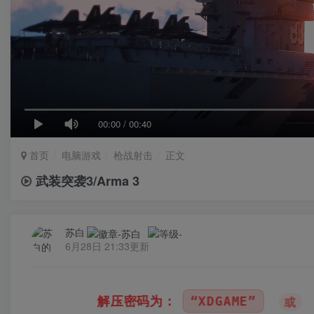
00:00
/
00:40
首页
电脑游戏
枪战射击
正文
武装突袭3/Arma 3
苏白
6月28日 21:33更新
：
“XDGAME”
“WWW.XDGAME.COM”
或