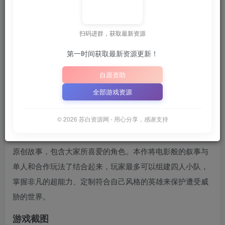
6月28日 21:33更新
扫码进群，获取最新资源
📦
下载地址空文件为
正在上传中
，请稍后再查看 ~

字母）
｜
｜
第一时间获取最新资源更新！
📋 点击复制密码
XDGAME
WWW.XDGAME.COM
自愿资助
SBZY
全部游戏资源
游戏介绍
© 2026 苏白资源网 - 用心分享，感谢支持
《复仇者联盟》是由《古墓丽影》系列开发商水晶动力和
《杀出重围》开发商Eidos Montreal联合打造。游戏拥有一个
原创故事，包含大家所喜爱的角色。本作将电影般的叙事与
单人和合作玩法了结合起来，玩家最多可以组建四人小队，
掌握非凡的超能力、定制符合自己风格的英雄来保护遭受威
胁的世界。
游戏截图