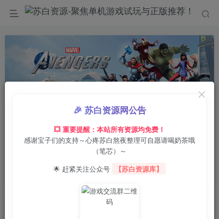
Video load failed
🎉 苏白资源网公告
0:00
/
0:00
speed
💥 重要提醒：本站所有资源均免费！
感谢宝子们的支持～心疼苏白熬夜整理可自愿请喝奶茶哦
首页
电脑游戏
动作冒险
正文
0
22
0
（笔芯）～
漫威复仇者联盟终极版/Marvel’s Avengers –
🌟 赶紧关注公众号
【苏白资源库】
The Definitive Edition
苏白
关注