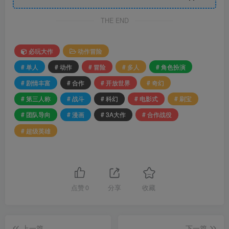
THE END
必玩大作
动作冒险
# 单人
# 动作
# 冒险
# 多人
# 角色扮演
# 剧情丰富
# 合作
# 开放世界
# 奇幻
# 第三人称
# 战斗
# 科幻
# 电影式
# 刷宝
# 团队导向
# 漫画
# 3A大作
# 合作战役
# 超级英雄
点赞
0
分享
收藏
上一篇
下一篇