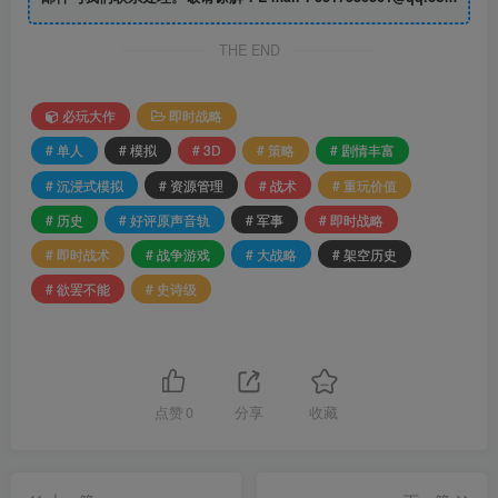
THE END
必玩大作
即时战略
# 单人
# 模拟
# 3D
# 策略
# 剧情丰富
# 沉浸式模拟
# 资源管理
# 战术
# 重玩价值
# 历史
# 好评原声音轨
# 军事
# 即时战略
# 即时战术
# 战争游戏
# 大战略
# 架空历史
# 欲罢不能
# 史诗级
点赞
0
分享
收藏