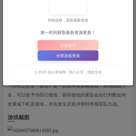
苏白
关注
6月28日 21:33更新
扫码进群，获取最新资源
第一时间获取最新资源更新！

建议收藏本站，方便获取最新资源
解压密码：
“XDGAME”
自愿资助
📋 点击复制密码
XDGAME
WWW.XDGAME.COM
全部游戏资源
SBZY
游戏介绍
© 2026 苏白资源网 - 用心分享，感谢支持
《信长之野望：新生》是一款战争类策略游戏，扮演战国大
名，可以给予功臣们领地，获得领地的家臣会自行判断如何
发展城下町及领地，并在发生武装冲突时率领军队出战。
游戏截图