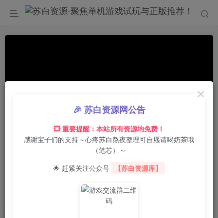
🎉 苏白资源网公告
💥 重要提醒：本站所有资源均免费！
感谢宝子们的支持～心疼苏白熬夜整理可自愿请喝奶茶哦
0:00
/
01:29
speed
（笔芯）～
首页
电脑游戏
即时战略
正文
0
10
0
🌟 赶紧关注公众号
【苏白资源库】
信长之野望･新生/信长之野望16/NOBUNAGA’S
AMBITION: Shinsei