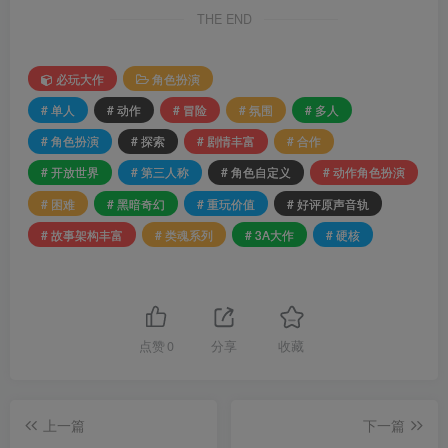
THE END
必玩大作
角色扮演
# 单人
# 动作
# 冒险
# 氛围
# 多人
# 角色扮演
# 探索
# 剧情丰富
# 合作
# 开放世界
# 第三人称
# 角色自定义
# 动作角色扮演
# 困难
# 黑暗奇幻
# 重玩价值
# 好评原声音轨
# 故事架构丰富
# 类魂系列
# 3A大作
# 硬核
点赞
0
分享
收藏
上一篇
下一篇