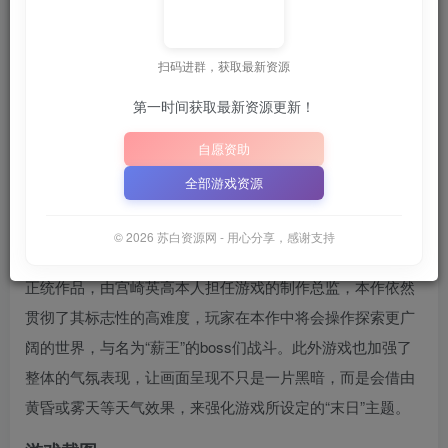
关注
6月28日 21:33更新
扫码进群，获取最新资源
📦
下载地址空文件为
正在上传中
，请稍后再查看 ~
💡
建议收
｜
｜
第一时间获取最新资源更新！
📋 点击复制密码
XDGAME
WWW.XDGAME.COM
自愿资助
SBZY
全部游戏资源
游戏介绍
© 2026 苏白资源网 - 用心分享，感谢支持
《黑暗之魂3》是硬核动作角色扮演游戏系列《黑暗之魂》的
正统作品，由宫崎英高本人担任游戏的制作总监，本作依然
贯彻了其标志性的高难度，玩家在本作中将会操作探索更广
阔的世界，与名为“薪王”的boss们战斗。此外游戏也加强了
整体的气氛表现，让画面呈现不只是一片黑暗，而是会借由
黄昏或雾天等天气效果，来强化游戏所设定的“末日”主题。