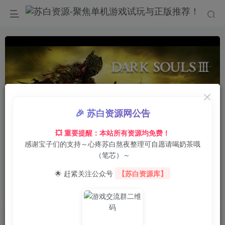
🎉 苏白资源网公告
💥 重要提醒：本站所有资源均免费！
感谢宝子们的支持～心疼苏白熬夜整理可自愿请喝奶茶哦
0:00
/
01:47
speed
（笔芯）～
首页
电脑游戏
角色扮演
正文
0
10
0
🌟 赶紧关注公众号
【苏白资源库】
黑暗之魂3/DARK SOULS III
苏白