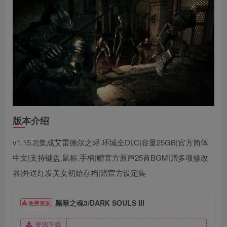
版本介绍
v1.15.2|集成艾雷德尔之烬.环城全DLC|容量25GB|官方简体
中文|支持键盘.鼠标.手柄|赠官方原声25首BGM|赠多项修改
器|外送红发美女初始存档|赠官方设定集
黑暗之魂3/DARK SOULS III
免费资源
资源下载