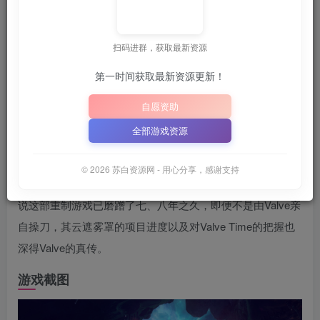
关注
6月28日 21:33更新
扫码进群，获取最新资源
📦
下载地址空文件为
正在上传中
，请稍后再查
Y”
（纯大写字母）
｜
第一时间获取最新资源更新！
📋 点击复制密码
XDGAME
WWW.XDGAME.COM
自愿资助
SBZY
全部游戏资源
游戏介绍
© 2026 苏白资源网 - 用心分享，感谢支持
《黑山：起源》是一个由《半条命》重新制作的资料片。据
说这部重制游戏已磨蹭了七、八年之久，即便不是由Valve亲
自操刀，其云遮雾罩的项目进度以及对Valve Time的把握也
深得Valve的真传。
游戏截图