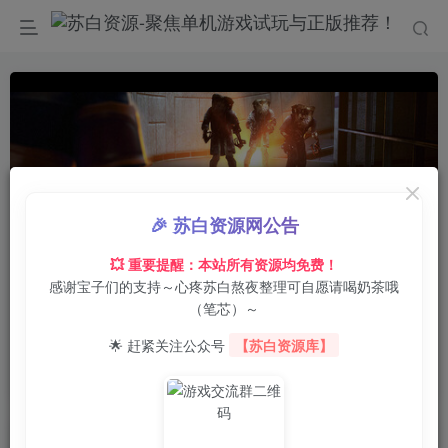
🎉 苏白资源网公告
💥 重要提醒：本站所有资源均免费！
感谢宝子们的支持～心疼苏白熬夜整理可自愿请喝奶茶哦
0:00
/
02:31
speed
（笔芯）～
首页
电脑游戏
枪战射击
正文
0
7
0
🌟 赶紧关注公众号
【苏白资源库】
黑山基地/黑山：起源/Black Mesa：Source
苏白