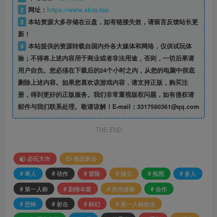
2
网址：
https://www.sbzy.top
3
本站资源大多存储在云盘，如有链接失效，请留言反馈站长更
新！
4
本站提供的资源转载自国内外各大媒体和网络，仅供试玩体
验；不得将上述内容用于商业或者非法用途，否则，一切后果请
用户自负。您必须在下载后的24个小时之内，从您的电脑中彻底
删除上述内容。如果您喜欢该游戏内容，请支持正版，购买注
册，得到更好的正版服务。我们非常重视版权问题，如有侵权请
邮件与我们联系处理。敬请谅解！E-mail：3317580361@qq.com
THE END
必玩大作
枪战射击
# 单人
# 动作
# 冒险
# 独立
# 氛围
# 多人
# 第一人称
# 剧情丰富
# 抢先体验
# 合作
# 恐怖
# 射击
# 科幻
# 第一人称射击