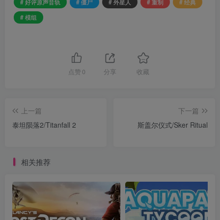
# 好评原声音轨
# 僵尸
# 外星人
# 重制
# 经典
# 模组
点赞
0
分享
收藏
上一篇
下一篇
泰坦陨落2/Titanfall 2
斯盖尔仪式/Sker Ritual
相关推荐