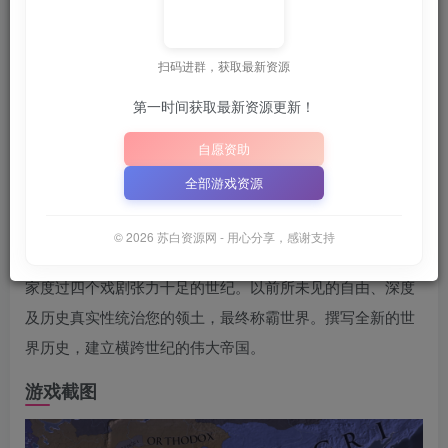
关注
6月28日 21:33更新
扫码进群，获取最新资源
📦
下载地址空文件为
正在上
”
“SBZY”
或
（纯大写字母）
｜
第一时间获取最新资源更新！
📋 点击复制密码
XDGAME
WWW.XDGAME.COM
自愿资助
SBZY
全部游戏资源
游戏介绍
© 2026 苏白资源网 - 用心分享，感谢支持
《Europa Universalis IV》可让玩家操控一整个国家，带领国
家度过四个戏剧张力十足的世纪。以前所未见的自由、深度
及历史真实性统治您的领土，最终称霸世界。撰写全新的世
界历史，建立横跨世纪的伟大帝国。
游戏截图