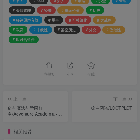
# 单人
# 模拟
# 多人
# 策略
# 沙盒
# 管理
# 资源管理
# 经济
# 重玩价值
# 历史
# 好评原声音轨
# 军事
# 可模组化
# 大战略
# 教育
# 非线性
# 架空历史
# 外交
# 政治性
# 即时含暂停
点赞
0
分享
收藏
上一篇
下一篇
剑与魔法与学园任
掠夺阴谋/LOOTPLOT
务/Adventure Academia -
The Fractured Continent
相关推荐