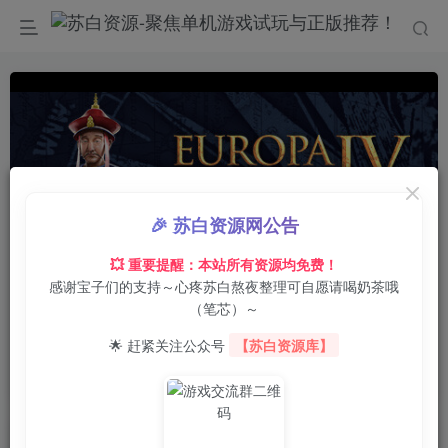
🎉 苏白资源网公告
💥 重要提醒：本站所有资源均免费！
感谢宝子们的支持～心疼苏白熬夜整理可自愿请喝奶茶哦
0:00
/
01:05
speed
（笔芯）～
首页
电脑游戏
策略战棋
正文
0
9
0
🌟 赶紧关注公众号
【苏白资源库】
欧陆风云4/Europa Universalis IV
苏白