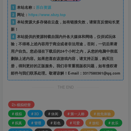
1
本站名称：
苏白资源
2
网址：
https://www.sbzy.top
3
本站资源大多存储在云盘，如有链接失效，请留言反馈站长更
新！
4
本站提供的资源转载自国内外各大媒体和网络，仅供试玩体
验；不得将上述内容用于商业或者非法用途，否则，一切后果请
用户自负。您必须在下载后的24个小时之内，从您的电脑中彻底
删除上述内容。如果您喜欢该游戏内容，请支持正版，购买注
册，得到更好的正版服务。我们非常重视版权问题，如有侵权请
邮件与我们联系处理。敬请谅解！E-mail：3317580361@qq.com
THE END
模拟经营
# 模拟
# 3D
# 休闲
# 第一人称
# 抢先体验
# 拟真
# 管理
# 彩色
# 可爱
# 放松
# 欢乐