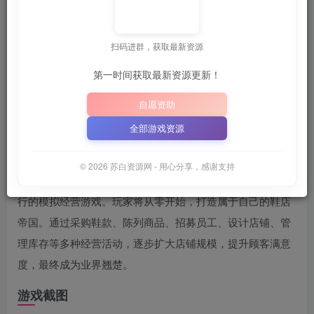
关注
6月25日 01:58发布
扫码进群，获取最新资源
📦
下载地址空文件
AME.COM”
“SBZY”
或
（纯大写字母）
｜
第一时间获取最新资源更新！
📋 点击复制密码
XDGAME
WWW.XDGAME.COM
自愿资助
SBZY
全部游戏资源
游戏介绍
© 2026 苏白资源网 - 用心分享，感谢支持
《鞋店模拟器》是一款由Ox Developers开发、Ox Games发
行的模拟经营游戏。玩家将从零开始，打造属于自己的鞋店
帝国。通过采购鞋款、陈列商品、招募员工、设计店铺、管
理库存等多种经营活动，逐步扩大店铺规模，提升顾客满意
度，最终成为业界翘楚。
游戏截图