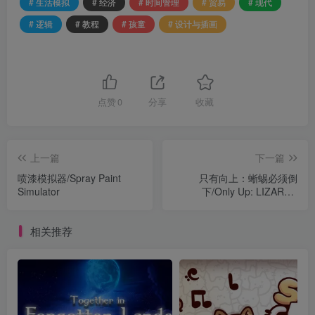
# 生活模拟
# 经济
# 时间管理
# 贸易
# 现代
# 逻辑
# 教程
# 孩童
# 设计与插画
点赞
0
分享
收藏
上一篇
下一篇
喷漆模拟器/Spray Paint
只有向上：蜥蜴必须倒
Simulator
下/Only Up: LIZARDS
MUST FALL
相关推荐