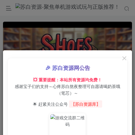
🎉 苏白资源网公告
💥 重要提醒：本站所有资源均免费！
感谢宝子们的支持～心疼苏白熬夜整理可自愿请喝奶茶哦
0:00
/
01:36
speed
（笔芯）～
首页
电脑游戏
模拟经营
正文
0
3
0
🌟 赶紧关注公众号
【苏白资源库】
鞋店模拟器/Shoes Store Simulator
苏白