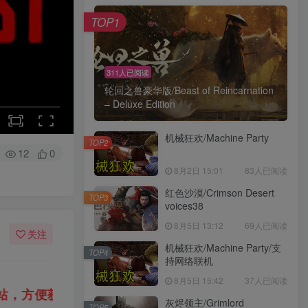
TOP1
311人已阅读
轮回之兽豪华版/Beast of Reincarnation
– Deluxe Edition
机械狂欢/Machine Party
TOP2
12
0
8月2日 15:01
83人已阅读
红色沙漠/Crimson Desert
TOP3
voices38
8月5日 13:12
69人已阅读
关注
机械狂欢/Machine Party/支
TOP4
持网络联机
8月5日 15:42
37人已阅读
压密码：
“XDGAME”
“WWW.XDGAME.CO
或
灰烬领主/Grimlord
TOP5