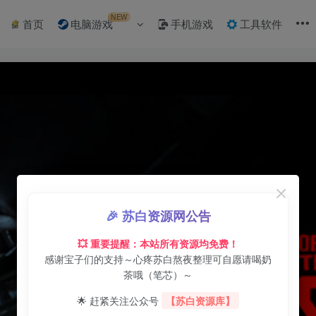
NEW
首页
电脑游戏
手机游戏
工具软件
🎉 苏白资源网公告
💥 重要提醒：本站所有资源均免费！
感谢宝子们的支持～心疼苏白熬夜整理可自愿请喝奶
茶哦（笔芯）～
🌟 赶紧关注公众号
【苏白资源库】