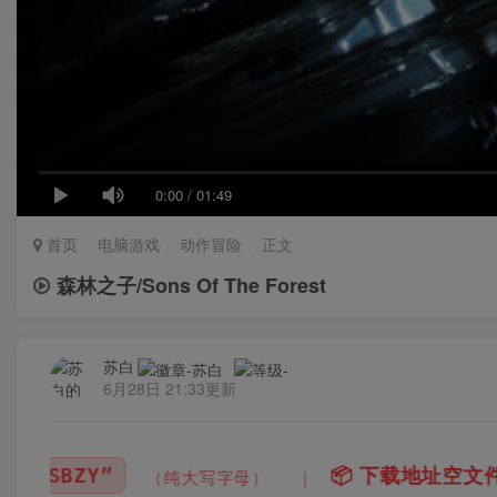
0:00
/
01:49
首页
电脑游戏
动作冒险
正文
森林之子/Sons Of The Forest
苏白
6月28日 21:33更新
📦
下载地址空文件为
正在上传中
，请稍后再查看
｜