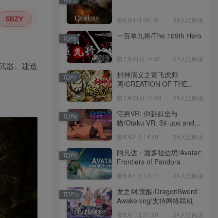
SBZY
8月4日 06:18
29人已阅读
一百单九将/The 109th Hero
TOP6
7月31日 14:01
27人已阅读
武器、建造
封神演义之黄飞虎归
TOP7
周/CREATION OF THE
GODS: Rebellion at Five
7月31日 14:04
25人已阅读
Passes
宅男VR: 仰卧起坐与
TOP8
吻/Otaku VR: Sit-ups and
Kisses
8月2日 14:50
25人已阅读
阿凡达：潘多拉边境/Avatar:
TOP9
Frontiers of Pandora
voices38
8月5日 13:17
24人已阅读
龙之剑:觉醒/DragonSword :
TOP10
Awakening/支持网络联机
8月1日 21:20
24人已阅读