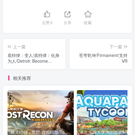
点赞
0
分享
收藏
上一篇
下一篇
底特律：变人/底特律：化身
苍穹乾坤/Firmament/支持
为人/Detroit: Become
VR
Human
相关推荐
幽灵行动：荒野-虚拟机版/Tom Clancy’s Ghost Recon Wildlands HYPERVISOR
水上乐园大亨/Aquapark Tyco