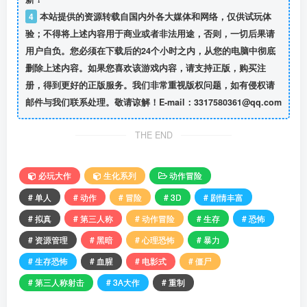
4
本站提供的资源转载自国内外各大媒体和网络，仅供试玩体
验；不得将上述内容用于商业或者非法用途，否则，一切后果请
用户自负。您必须在下载后的24个小时之内，从您的电脑中彻底
删除上述内容。如果您喜欢该游戏内容，请支持正版，购买注
册，得到更好的正版服务。我们非常重视版权问题，如有侵权请
邮件与我们联系处理。敬请谅解！E-mail：3317580361@qq.com
THE END
必玩大作
生化系列
动作冒险
# 单人
# 动作
# 冒险
# 3D
# 剧情丰富
# 拟真
# 第三人称
# 动作冒险
# 生存
# 恐怖
# 资源管理
# 黑暗
# 心理恐怖
# 暴力
# 生存恐怖
# 血腥
# 电影式
# 僵尸
# 第三人称射击
# 3A大作
# 重制