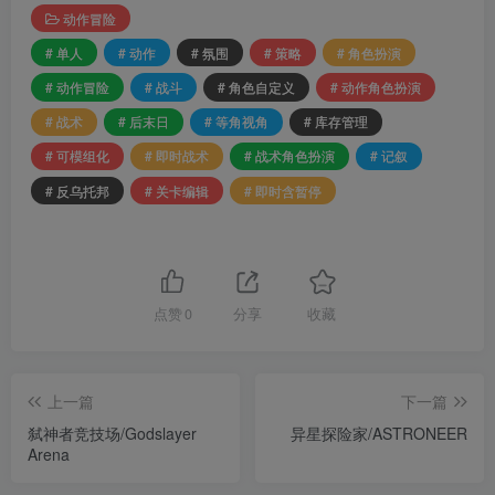
动作冒险
# 单人
# 动作
# 氛围
# 策略
# 角色扮演
# 动作冒险
# 战斗
# 角色自定义
# 动作角色扮演
# 战术
# 后末日
# 等角视角
# 库存管理
# 可模组化
# 即时战术
# 战术角色扮演
# 记叙
# 反乌托邦
# 关卡编辑
# 即时含暂停
点赞
0
分享
收藏
上一篇
下一篇
弑神者竞技场/Godslayer
异星探险家/ASTRONEER
Arena