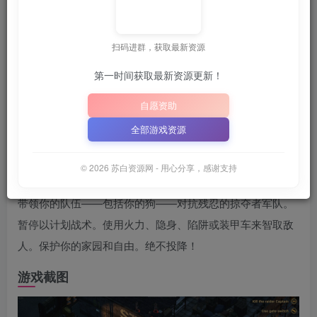
关注
6月25日 01:59发布
扫码进群，获取最新资源
收藏本站，方便获取最新资源
解压密码：
“XDGAME”
或
第一时间获取最新资源更新！
📋 点击复制密码
XDGAME
WWW.XDGAME.COM
自愿资助
SBZY
全部游戏资源
游戏介绍
© 2026 苏白资源网 - 用心分享，感谢支持
Dustwind: Resistance 是一款战术单人游戏（实时暂停）。
带领你的队伍——包括你的狗——对抗残忍的掠夺者军队。
暂停以计划战术。使用火力、隐身、陷阱或装甲车来智取敌
人。保护你的家园和自由。绝不投降！
游戏截图