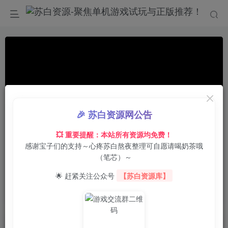
🎉 苏白资源网公告
💥 重要提醒：本站所有资源均免费！
感谢宝子们的支持～心疼苏白熬夜整理可自愿请喝奶茶哦
00:00
/
01:02
speed
（笔芯）～
首页
电脑游戏
动作冒险
正文
0
1
0
🌟 赶紧关注公众号
【苏白资源库】
尘风：抵抗/Dustwind: Resistance
苏白