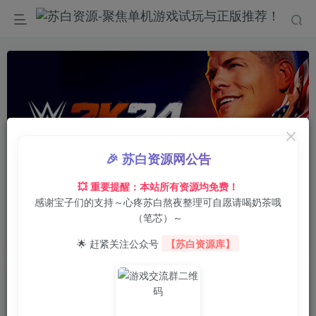
Video load failed
🎉 苏白资源网公告
0:00
/
0:00
speed
💥 重要提醒：本站所有资源均免费！
感谢宝子们的支持～心疼苏白熬夜整理可自愿请喝奶茶哦
首页
电脑游戏
模拟经营
正文
0
6
0
（笔芯）～
美国职业摔角联盟2K24/WWE 2K24
🌟 赶紧关注公众号
【苏白资源库】
苏白
关注
6月28日 21:32更新