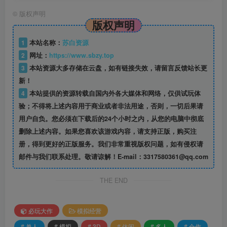
©
版权声明
版权声明
1
本站名称：
苏白资源
2
网址：
https://www.sbzy.top
3
本站资源大多存储在云盘，如有链接失效，请留言反馈站长更
新！
4
本站提供的资源转载自国内外各大媒体和网络，仅供试玩体
验；不得将上述内容用于商业或者非法用途，否则，一切后果请
用户自负。您必须在下载后的24个小时之内，从您的电脑中彻底
删除上述内容。如果您喜欢该游戏内容，请支持正版，购买注
册，得到更好的正版服务。我们非常重视版权问题，如有侵权请
邮件与我们联系处理。敬请谅解！E-mail：3317580361@qq.com
THE END
必玩大作
模拟经营
# 单人
# 模拟
# 3D
# 休闲
# 多人
# 合作