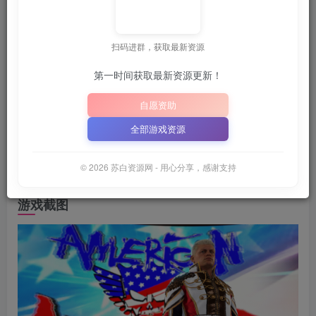
📦
下载地址空文件为
正在上传中
，请稍后再查看 ~
大写字母）
｜
｜
扫码进群，获取最新资源
📋 点击复制密码
XDGAME
WWW.XDGAME.COM
第一时间获取最新资源更新！
SBZY
自愿资助
游戏介绍
全部游戏资源
在2K Showcase of Immortals中复刻摔角狂热那些扣人心弦
© 2026 苏白资源网 - 用心分享，感谢支持
的伟大时刻，重温最令人难忘、最具职业生涯意义的比赛。
游戏截图