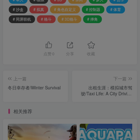
# 沙盒
# 拟真
# 角色自定义
# 控制器
# 体育
# 同屏联机
# 格斗
# 3D格斗
# 摔角
点赞
0
分享
收藏
上一篇
下一篇
冬日幸存者/Winter Survival
出租生涯：模拟城市驾
驶/Taxi Life: A City Driving
Simulator
相关推荐