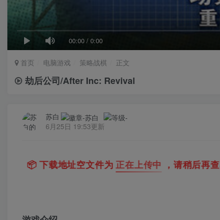
00:00
/
0:00
首页
电脑游戏
策略战棋
正文
劫后公司/After Inc: Revival
苏白
6月25日 19:53更新
上传中
，请稍后再查看 ~
💡
建议收藏本站，方便
｜
游戏介绍