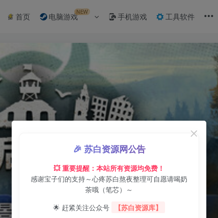
NEW
首页
电脑游戏
手机游戏
工具软件
🎉 苏白资源网公告
💥 重要提醒：本站所有资源均免费！
感谢宝子们的支持～心疼苏白熬夜整理可自愿请喝奶
茶哦（笔芯）～
🌟 赶紧关注公众号
【苏白资源库】