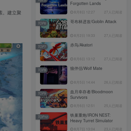
Forgotten Lands
素。建立聚
8月8日 12:27
27人已阅读
哥布林进攻/Goblin Attack
TOP6
8月2日 19:33
27人已阅读
赤鸟/Akatori
TOP7
8月6日 13:12
27人已阅读
狼伴侣/Wolf Mate
TOP8
8月5日 14:44
26人已阅读
血月幸存者/Bloodmoon
TOP9
Survivors
8月6日 12:51
25人已阅读
铁巢重炮/IRON NEST:
TOP10
Heavy Turret Simulator
8月7日 13:04
23人已阅读