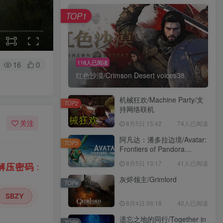
TOP1
118人已阅读
16
0
红色沙漠/Crimson Desert voices38
机械狂欢/Machine Party/支
TOP2
持网络联机
关注
8月5日 15:42
74人已阅读
阿凡达：潘多拉边境/Avatar:
TOP3
Frontiers of Pandora
voices38
8月5日 13:17
41人已阅读
“WWW.XDGAME.COM”
“SBZY”
或
（纯大
灰烬领主/Grimlord
TOP4
SBZY
8月4日 06:18
40人已阅读
遗忘之地的同行/Together in
TOP5