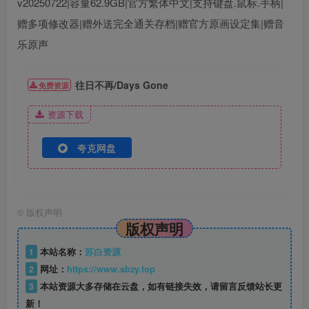
v20250722|容量62.9GB|官方繁体中文|支持键盘.鼠标.手柄|
赠多项修改器|赠外送完全通关存档|赠官方原画设定集|赠音
乐原声
往日不再/Days Gone
免费资源
资源下载
夸克网盘
©
版权声明
版权声明
1
本站名称：
苏白资源
2
网址：
https://www.sbzy.top
3
本站资源大多存储在云盘，如有链接失效，请留言反馈站长更
新！