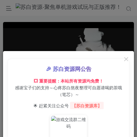
🎉 苏白资源网公告
💥 重要提醒：本站所有资源均免费！
感谢宝子们的支持～心疼苏白熬夜整理可自愿请喝奶茶哦
0:00
/
02:16
speed
（笔芯）～
首页
电脑游戏
动作冒险
正文
0
17
0
🌟 赶紧关注公众号
【苏白资源库】
往日不再/Days Gone
苏白