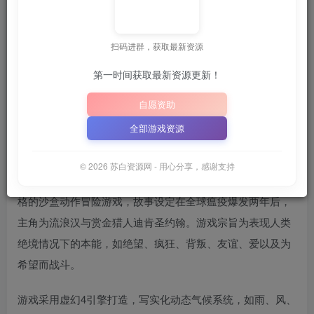
关注
6月28日 21:32更新
扫码进群，获取最新资源
📦
下载地址空文件为
正在
M”
“SBZY”
或
（纯大写字母）
｜
第一时间获取最新资源更新！
📋 点击复制密码
XDGAME
WWW.XDGAME.COM
自愿资助
SBZY
全部游戏资源
游戏介绍
© 2026 苏白资源网 - 用心分享，感谢支持
《往日不再》是由Bend Studio制作、索尼发行的一款末世风
格的沙盒动作冒险游戏，故事设定在全球瘟疫爆发两年后，
主角为流浪汉与赏金猎人迪肯圣约翰。游戏宗旨为表现人类
绝境情况下的本能，如绝望、疯狂、背叛、友谊、爱以及为
希望而战斗。
游戏采用虚幻4引擎打造，写实化动态气候系统，如雨、风、