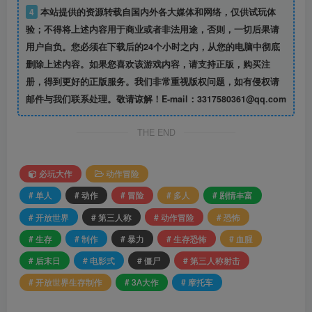
4
本站提供的资源转载自国内外各大媒体和网络，仅供试玩体
验；不得将上述内容用于商业或者非法用途，否则，一切后果请
用户自负。您必须在下载后的24个小时之内，从您的电脑中彻底
删除上述内容。如果您喜欢该游戏内容，请支持正版，购买注
册，得到更好的正版服务。我们非常重视版权问题，如有侵权请
邮件与我们联系处理。敬请谅解！E-mail：3317580361@qq.com
THE END
必玩大作
动作冒险
# 单人
# 动作
# 冒险
# 多人
# 剧情丰富
# 开放世界
# 第三人称
# 动作冒险
# 恐怖
# 生存
# 制作
# 暴力
# 生存恐怖
# 血腥
# 后末日
# 电影式
# 僵尸
# 第三人称射击
# 开放世界生存制作
# 3A大作
# 摩托车