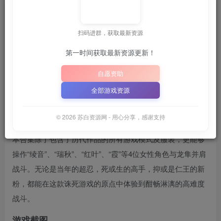
苏白
关注
6月25日 02:00发布
扫码进群，获取最新资源
第一时间获取最新资源更新！
~
💡
建议收藏本站，方便获取最新资源
解压密码：
“XD
｜
自愿资助
📋 点击复制密码
XDGAME
WWW.XDGAME.COM
全部游戏资源
SBZY
游戏介绍
© 2026 苏白资源网 - 用心分享，感谢支持
本合集除了包含了历代作品的所有游戏模式及服装，更能够
操作“绫音”、“瑞秋”、“红叶”、“霞”等4位女性角色与龙隼并肩
战斗。无论是当年的超忍，死或生的高手，抑或是仁王的新
粉，都能在这款诛死游戏的原点中体验到酣畅淋漓的高难度
战斗。
游戏截图