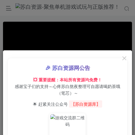
🎉 苏白资源网公告
💥 重要提醒：本站所有资源均免费！
感谢宝子们的支持～心疼苏白熬夜整理可自愿请喝奶茶哦
00:00
/
01:55
speed
（笔芯）～
首页
电脑游戏
动作冒险
正文
0
3
0
🌟 赶紧关注公众号
【苏白资源库】
忍者龙剑传：大师合集/NINJA GAIDEN:
Master Collection