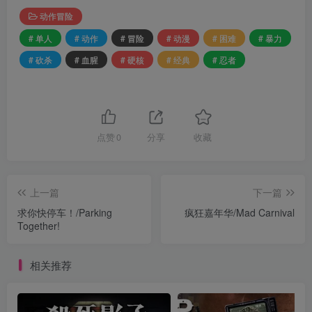
动作冒险
# 单人
# 动作
# 冒险
# 动漫
# 困难
# 暴力
# 砍杀
# 血腥
# 硬核
# 经典
# 忍者
点赞
0
分享
收藏
上一篇
下一篇
求你快停车！/Parking
疯狂嘉年华/Mad Carnival
Together!
相关推荐