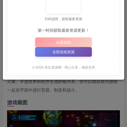
关注
6月25日 02:01发布
扫码进群，获取最新资源
📦
下载地址空文件
AME.COM”
“SBZY”
或
（纯大写字母）
｜
第一时间获取最新资源更新！
📋 点击复制密码
XDGAME
WWW.XDGAME.COM
自愿资助
SBZY
全部游戏资源
游戏介绍
© 2026 苏白资源网 - 用心分享，感谢支持
Warspace 2 是一款 1-4 人合作的太空射击游戏，具有 RPG
元素、开放世界和程序生成的银河系。你可以独自或与朋友
一起在宇宙中进行贸易、制造和战斗。
游戏截图