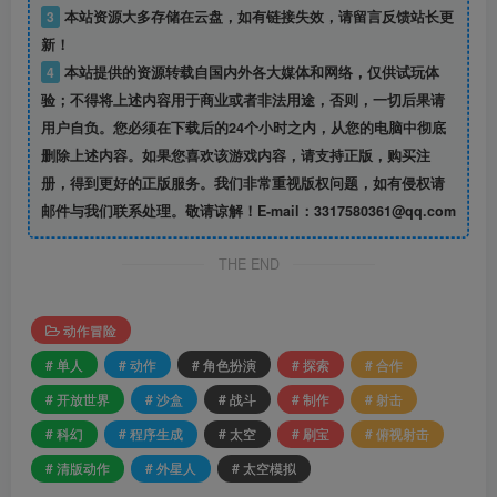
3
本站资源大多存储在云盘，如有链接失效，请留言反馈站长更
新！
4
本站提供的资源转载自国内外各大媒体和网络，仅供试玩体
验；不得将上述内容用于商业或者非法用途，否则，一切后果请
用户自负。您必须在下载后的24个小时之内，从您的电脑中彻底
删除上述内容。如果您喜欢该游戏内容，请支持正版，购买注
册，得到更好的正版服务。我们非常重视版权问题，如有侵权请
邮件与我们联系处理。敬请谅解！E-mail：3317580361@qq.com
THE END
动作冒险
# 单人
# 动作
# 角色扮演
# 探索
# 合作
# 开放世界
# 沙盒
# 战斗
# 制作
# 射击
# 科幻
# 程序生成
# 太空
# 刷宝
# 俯视射击
# 清版动作
# 外星人
# 太空模拟