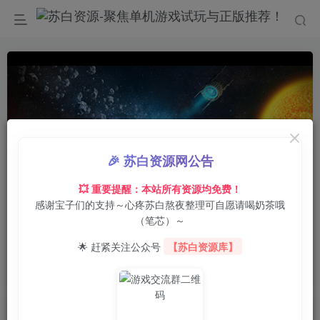
🎉 苏白资源网公告
💥 重要提醒：本站所有资源均免费！
感谢宝子们的支持～心疼苏白熬夜整理可自愿请喝奶茶哦
0:00
/
01:22
speed
（笔芯）～
首页
电脑游戏
动作冒险
正文
0
3
0
🌟 赶紧关注公众号
【苏白资源库】
战斗太空2/Warspace 2
苏白