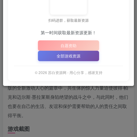
关注
7月29日 14:36更新
扫码进群，获取最新资源
📦
下载地址空文件为
.COM”
“SBZY”
或
（纯大写字母）
｜
第一时间获取最新资源更新！
📋 点击复制密码
XDGAME
WWW.XDGAME.COM
自愿资助
SBZY
全部游戏资源
游戏介绍
© 2026 苏白资源网 - 用心分享，感谢支持
Be Greater. Together. 在广受好评的《Spider-Man》续作PC
版的全新激动人心的篇章中，共生体的惊人力量迫使彼得·帕
克和迈尔斯·墨拉莱斯身陷绝望的战斗之中，与此同时，他们
也要在自己的生活、友谊和保护需要帮助的人的责任之间取
得平衡。
游戏截图