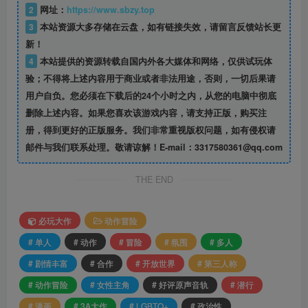
2
网址：
https://www.sbzy.top
3
本站资源大多存储在云盘，如有链接失效，请留言反馈站长更
新！
4
本站提供的资源转载自国内外各大媒体和网络，仅供试玩体
验；不得将上述内容用于商业或者非法用途，否则，一切后果请
用户自负。您必须在下载后的24个小时之内，从您的电脑中彻底
删除上述内容。如果您喜欢该游戏内容，请支持正版，购买注
册，得到更好的正版服务。我们非常重视版权问题，如有侵权请
邮件与我们联系处理。敬请谅解！E-mail：3317580361@qq.com
THE END
必玩大作
动作冒险
# 单人
# 动作
# 冒险
# 氛围
# 多人
# 剧情丰富
# 合作
# 开放世界
# 第三人称
# 动作冒险
# 女性主角
# 好评原声音轨
# 潜行
# 漫画
# 3A大作
# LGBTQ+
# 政治性