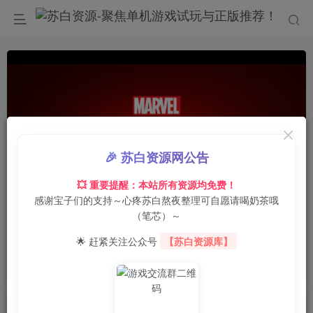
🎉 苏白资源网公告
💥 重要提醒：本站所有资源均免费！
感谢宝子们的支持～心疼苏白熬夜整理可自愿请喝奶茶哦
0:00
/
00:59
speed
（笔芯）～
首页
电脑游戏
动作冒险
正文
0
215
0
🌟 赶紧关注公众号
【苏白资源库】
漫威蜘蛛侠2/Marvel’s Spider-Man 2
苏白