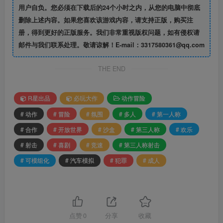
用户自负。您必须在下载后的24个小时之内，从您的电脑中彻底
删除上述内容。如果您喜欢该游戏内容，请支持正版，购买注
册，得到更好的正版服务。我们非常重视版权问题，如有侵权请
邮件与我们联系处理。敬请谅解！E-mail：3317580361@qq.com
THE END
R星出品
必玩大作
动作冒险
# 动作
# 冒险
# 氛围
# 多人
# 第一人称
# 合作
# 开放世界
# 沙盒
# 第三人称
# 欢乐
# 射击
# 喜剧
# 竞速
# 第三人称射击
# 可模组化
# 汽车模拟
# 犯罪
# 成人
点赞
0
分享
收藏