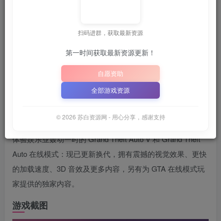
苏白
关注
7月16日 16:09更新
扫码进群，获取最新资源
第一时间获取最新资源更新！
收藏本站，方便获取最新资源
解压密码：
“XDGAME”
或
自愿资助
📋 点击复制密码
XDGAME
WWW.XDGAME.COM
全部游戏资源
SBZY
游戏介绍
© 2026 苏白资源网 - 用心分享，感谢支持
体验娱乐业轰动一时的 Grand Theft Auto V 和 Grand Theft
Auto 在线模式：现已更新换代，拥有震撼的视觉效果、更快
的加载速度、3D 音效及更多内容，另有为 GTA 在线模式玩
家提供的独家内容。
游戏截图