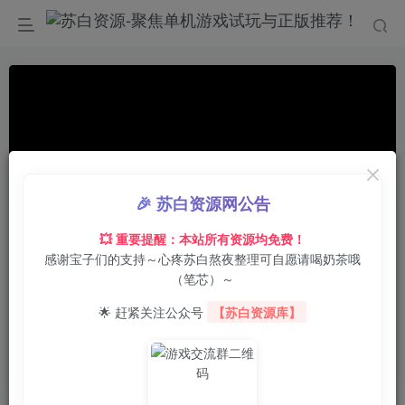
🎉 苏白资源网公告
💥 重要提醒：本站所有资源均免费！
感谢宝子们的支持～心疼苏白熬夜整理可自愿请喝奶茶哦
00:00
/
01:00
speed
（笔芯）～
首页
电脑游戏
动作冒险
正文
0
185
0
🌟 赶紧关注公众号
【苏白资源库】
侠盗猎车手5增强版/GTA5增强版/Grand Theft
Auto V Enhanced