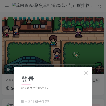
00:00
/
00:52
speed
登录
首页
电脑游戏
休闲益智
正文
0
3
0
农场先生/MR FARMBOY
没有账号？立即注册
用户名/手机号/邮箱
苏白