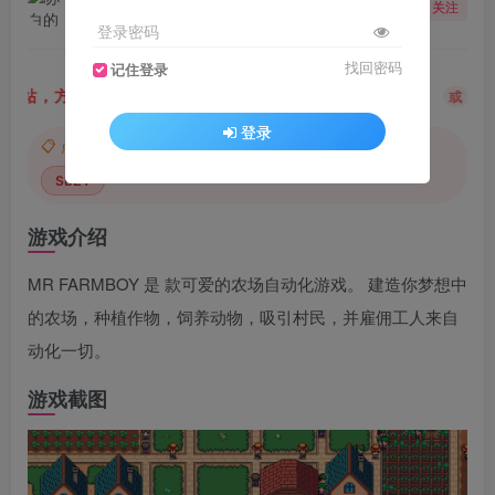
关注
8月9日 18:10更新
登录密码
找回密码
记住登录
站，方便获取最新资源
解压密码：
“XDGAME”
“W
或
登录
📋 点击复制密码
XDGAME
WWW.XDGAME.COM
SBZY
游戏介绍
MR FARMBOY 是 款可爱的农场自动化游戏。 建造你梦想中
的农场，种植作物，饲养动物，吸引村民，并雇佣工人来自
动化一切。
游戏截图