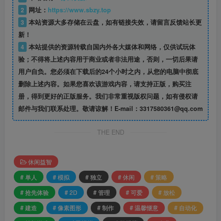
2
网址：
https://www.sbzy.top
3
本站资源大多存储在云盘，如有链接失效，请留言反馈站长更
新！
4
本站提供的资源转载自国内外各大媒体和网络，仅供试玩体
验；不得将上述内容用于商业或者非法用途，否则，一切后果请
用户自负。您必须在下载后的24个小时之内，从您的电脑中彻底
删除上述内容。如果您喜欢该游戏内容，请支持正版，购买注
册，得到更好的正版服务。我们非常重视版权问题，如有侵权请
邮件与我们联系处理。敬请谅解！E-mail：3317580361@qq.com
THE END
休闲益智
# 单人
# 模拟
# 独立
# 休闲
# 策略
# 抢先体验
# 2D
# 管理
# 可爱
# 放松
# 建造
# 像素图形
# 制作
# 温馨惬意
# 自动化