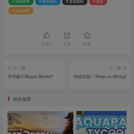
# 挂机游戏
# 殖民模拟
# 农场模拟
# 农业
# 农场管理
点赞
0
分享
收藏
上一篇
下一篇
月球骗子/Bogos Binted?
持续挖掘！/Keep on Mining!
相关推荐