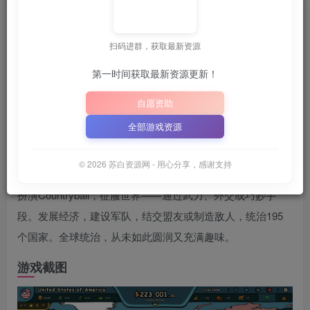
苏白
关注
6月25日 02:02发布
扫码进群，获取最新资源
第一时间获取最新资源更新！
建议收藏本站，方便获取最新资源
解压密码：
“XDGAME”
自愿资助
📋 点击复制密码
XDGAME
WWW.XDGAME.COM
全部游戏资源
SBZY
游戏介绍
© 2026 苏白资源网 - 用心分享，感谢支持
扮演Countryball，征服世界——通过武力、外交或巧妙手
段。发展经济，建设军队，结交盟友或制造敌人，统治195
个国家。全球统治，从未如此圆润又充满趣味。
游戏截图