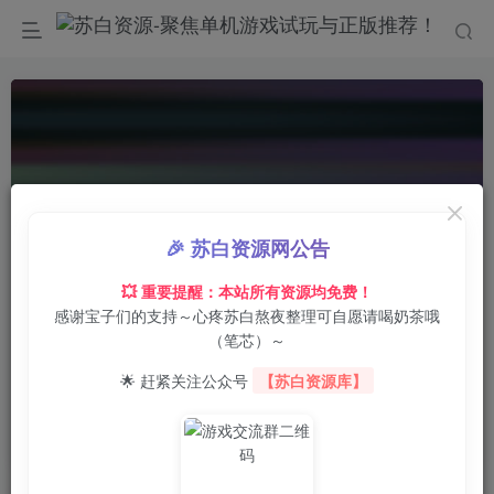
🎉 苏白资源网公告
💥 重要提醒：本站所有资源均免费！
感谢宝子们的支持～心疼苏白熬夜整理可自愿请喝奶茶哦
00:00
/
00:29
speed
（笔芯）～
首页
电脑游戏
策略战棋
正文
0
1
0
🌟 赶紧关注公众号
【苏白资源库】
球国：权力协议/Countryballs: Power
Protocol