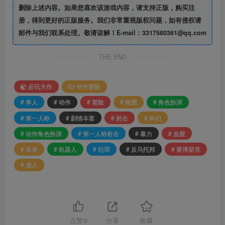
删除上述内容。如果您喜欢该游戏内容，请支持正版，购买注
册，得到更好的正版服务。我们非常重视版权问题，如有侵权请
邮件与我们联系处理。敬请谅解！E-mail：3317580361@qq.com
THE END
必玩大作
动作冒险
# 单人
# 动作
# 冒险
# 氛围
# 角色扮演
# 第一人称
# 剧情丰富
# 射击
# 科幻
# 动作角色扮演
# 第一人称射击
# 暴力
# 血腥
# 未来
# 机器人
# 犯罪
# 反乌托邦
# 赛博朋克
# 成人
点赞
0
分享
收藏