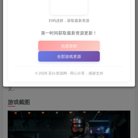
关注
6月28日 21:31更新
扫码进群，获取最新资源

建议收藏本站，方便获取最新资源
解压密码：
“XDGAME”
第一时间获取最新资源更新！
📋 点击复制密码
XDGAME
WWW.XDGAME.COM
自愿资助
SBZY
全部游戏资源
游戏介绍
© 2026 苏白资源网 - 用心分享，感谢支持
成为传奇的半人半机械英雄警察，努力为旧底特律带来正
义。
游戏截图