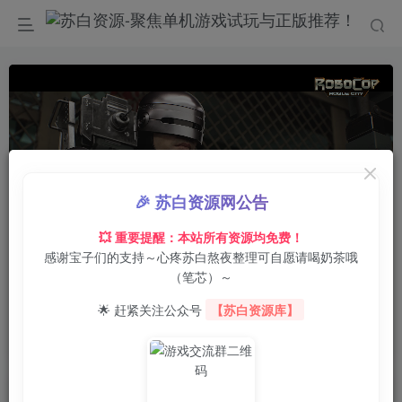
🎉 苏白资源网公告
💥 重要提醒：本站所有资源均免费！
感谢宝子们的支持～心疼苏白熬夜整理可自愿请喝奶茶哦
00:00
/
00:45
speed
（笔芯）～
首页
电脑游戏
动作冒险
正文
0
9
0
🌟 赶紧关注公众号
【苏白资源库】
机械战警：暴戾都市/RoboCop: Rogue City
苏白