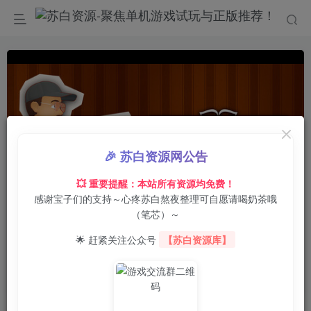
🎉 苏白资源网公告
💥 重要提醒：本站所有资源均免费！
感谢宝子们的支持～心疼苏白熬夜整理可自愿请喝奶茶哦
0:00
/
00:32
speed
（笔芯）～
首页
电脑游戏
模拟经营
正文
0
5
0
🌟 赶紧关注公众号
【苏白资源库】
书境：图书馆管理员模拟器/LIBRITOPIA:
Librarian Simulator