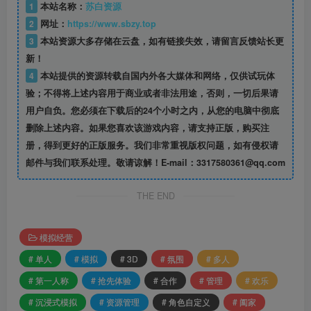
1
本站名称：
苏白资源
2
网址：
https://www.sbzy.top
3
本站资源大多存储在云盘，如有链接失效，请留言反馈站长更
新！
4
本站提供的资源转载自国内外各大媒体和网络，仅供试玩体
验；不得将上述内容用于商业或者非法用途，否则，一切后果请
用户自负。您必须在下载后的24个小时之内，从您的电脑中彻底
删除上述内容。如果您喜欢该游戏内容，请支持正版，购买注
册，得到更好的正版服务。我们非常重视版权问题，如有侵权请
邮件与我们联系处理。敬请谅解！E-mail：3317580361@qq.com
THE END
模拟经营
# 单人
# 模拟
# 3D
# 氛围
# 多人
# 第一人称
# 抢先体验
# 合作
# 管理
# 欢乐
# 沉浸式模拟
# 资源管理
# 角色自定义
# 阖家