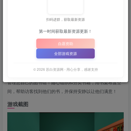
苏白
关注
6月25日 02:03发布
扫码进群，获取最新资源
第一时间获取最新资源更新！
📦
下载地址空文件为
正在
M”
“SBZY”
或
（纯大写字母）
｜
自愿资助
📋 点击复制密码
XDGAME
WWW.XDGAME.COM
全部游戏资源
SBZY
游戏介绍
© 2026 苏白资源网 - 用心分享，感谢支持
管理您自己的图书馆！随心组织和分类书籍，用书架布置空
间，帮助访客找到他们的书，并保持安静以让他们满意！
游戏截图