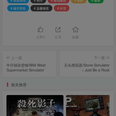
# 资源管理
# 制作
# 基地建设
# 阖家
# 俯视
# 城市营造
# 温馨惬意
# 对话
点赞
0
分享
收藏
上一篇
下一篇
牛仔镇杂货铺/Wild West
石头模拟器/Stone Simulator
Supermarket Simulator
– Just Be a Rock
相关推荐