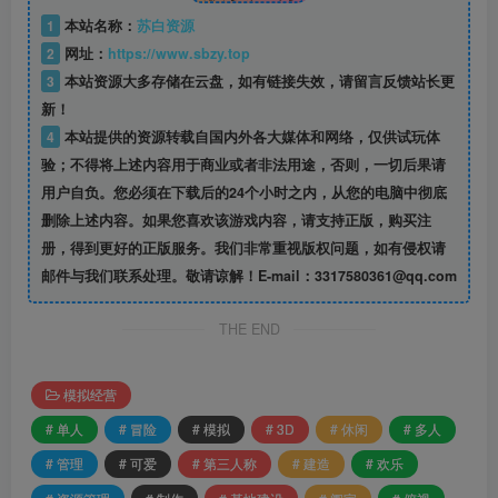
1
本站名称：
苏白资源
2
网址：
https://www.sbzy.top
3
本站资源大多存储在云盘，如有链接失效，请留言反馈站长更
新！
4
本站提供的资源转载自国内外各大媒体和网络，仅供试玩体
验；不得将上述内容用于商业或者非法用途，否则，一切后果请
用户自负。您必须在下载后的24个小时之内，从您的电脑中彻底
删除上述内容。如果您喜欢该游戏内容，请支持正版，购买注
册，得到更好的正版服务。我们非常重视版权问题，如有侵权请
邮件与我们联系处理。敬请谅解！E-mail：3317580361@qq.com
THE END
模拟经营
# 单人
# 冒险
# 模拟
# 3D
# 休闲
# 多人
# 管理
# 可爱
# 第三人称
# 建造
# 欢乐