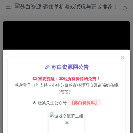
🎉 苏白资源网公告
💥 重要提醒：本站所有资源均免费！
感谢宝子们的支持～心疼苏白熬夜整理可自愿请喝奶茶哦
00:00
/
01:19
speed
（笔芯）～
首页
电脑游戏
模拟经营
正文
0
1
0
🌟 赶紧关注公众号
【苏白资源库】
小米人的世界/A World of Keflings
苏白