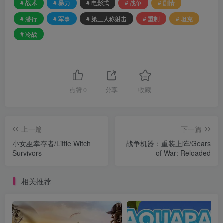
# 战术
# 暴力
# 电影式
# 战争
# 剧情
# 潜行
# 军事
# 第三人称射击
# 重制
# 坦克
# 冷战
点赞
0
分享
收藏
上一篇
下一篇
小女巫幸存者/Little Witch
战争机器：重装上阵/Gears
Survivors
of War: Reloaded
相关推荐