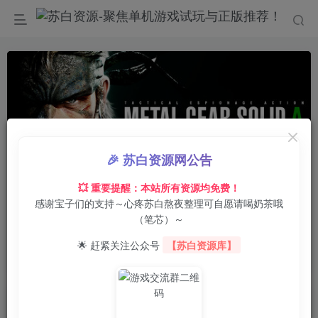
🎉 苏白资源网公告
00:00
/
0:00
speed
💥 重要提醒：本站所有资源均免费！
感谢宝子们的支持～心疼苏白熬夜整理可自愿请喝奶茶哦
首页
电脑游戏
动作冒险
正文
0
22
0
（笔芯）～
合金装备3：重制版/METAL GEAR SOLID Δ:
🌟 赶紧关注公众号
【苏白资源库】
SNAKE EATER
苏白
关注