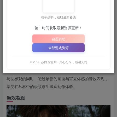
6月28日 21:35更新
扫码进群，获取最新资源
📦
下载地址空文件为
正在上传中
，请稍后再查看 ~
大写字母）
｜
｜
第一时间获取最新资源更新！
📋 点击复制密码
XDGAME
WWW.XDGAME.COM
自愿资助
SBZY
全部游戏资源
游戏介绍
© 2026 苏白资源网 - 用心分享，感谢支持
全部故事的起点。 以2004年推出的「METAL GEAR SOLID
3 SNAKE EATER」为范本的重制版作品。 在维持原作剧情
与世界观的同时，透过最新的画面与富立体感的音效表现，
享受在丛林中的极致求生匿踪动作体验。
游戏截图