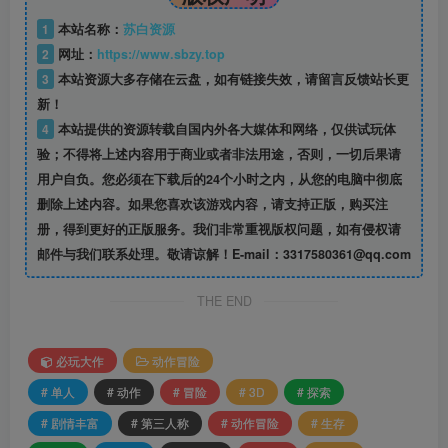
1
本站名称：
苏白资源
2
网址：
https://www.sbzy.top
3
本站资源大多存储在云盘，如有链接失效，请留言反馈站长更
新！
4
本站提供的资源转载自国内外各大媒体和网络，仅供试玩体
验；不得将上述内容用于商业或者非法用途，否则，一切后果请
用户自负。您必须在下载后的24个小时之内，从您的电脑中彻底
删除上述内容。如果您喜欢该游戏内容，请支持正版，购买注
册，得到更好的正版服务。我们非常重视版权问题，如有侵权请
邮件与我们联系处理。敬请谅解！E-mail：3317580361@qq.com
THE END
必玩大作
动作冒险
# 单人
# 动作
# 冒险
# 3D
# 探索
# 剧情丰富
# 第三人称
# 动作冒险
# 生存