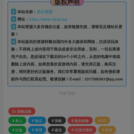
版权声明
1
本站名称：
苏白资源
2
网址：
https://www.sbzy.top
3
本站资源大多存储在云盘，如有链接失效，请留言反馈站长更
新！
4
本站提供的资源转载自国内外各大媒体和网络，仅供试玩体
验；不得将上述内容用于商业或者非法用途，否则，一切后果请
用户自负。您必须在下载后的24个小时之内，从您的电脑中彻底
删除上述内容。如果您喜欢该游戏内容，请支持正版，购买注
册，得到更好的正版服务。我们非常重视版权问题，如有侵权请
邮件与我们联系处理。敬请谅解！E-mail：3317580361@qq.com
THE END
策略战棋
# 单人
# 独立
# 策略
# 抢先体验
# 2D
# 沙盒
# 管理
# 建造
# 沉浸式模拟
# 经济