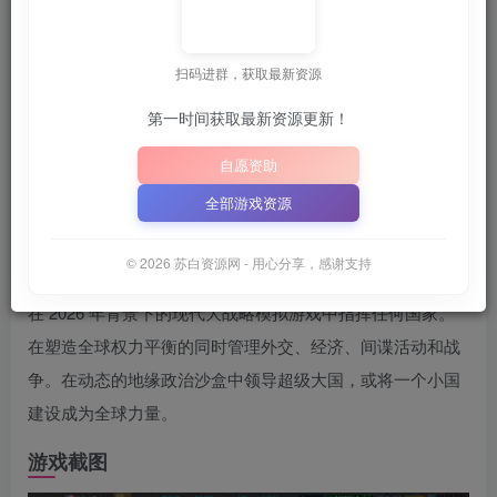
苏白
关注
7月13日 13:35更新
扫码进群，获取最新资源
第一时间获取最新资源更新！
解压密码为：
“XDGAME”
“WWW.XDGAME.COM”
或
或
自愿资助
📋 点击复制密码
XDGAME
WWW.XDGAME.COM
全部游戏资源
SBZY
游戏介绍
© 2026 苏白资源网 - 用心分享，感谢支持
在 2026 年背景下的现代大战略模拟游戏中指挥任何国家。
在塑造全球权力平衡的同时管理外交、经济、间谍活动和战
争。在动态的地缘政治沙盒中领导超级大国，或将一个小国
建设成为全球力量。
游戏截图