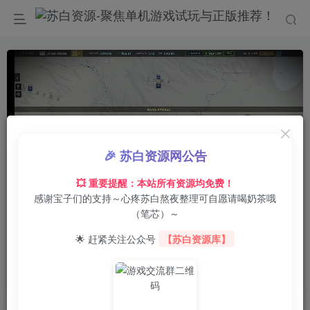
🎉 苏白资源网公告
💥 重要提醒：本站所有资源均免费！
感谢宝子们的支持～心疼苏白熬夜整理可自愿请喝奶茶哦
00:00
/
01:53
speed
（笔芯）～
首页
电脑游戏
策略战棋
正文
0
28
0
🌟 赶紧关注公众号
【苏白资源库】
全球协议：新世界秩序/Global Protocol: New
World Order