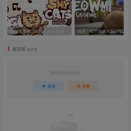
躲猫猫音乐盒/Shy Cats Hidden Orchestra 2 – The Return
喵米：都市猫咪大乱/MEOWMI: 
留言区
抢沙发
请登录后发表评论
登录
注册