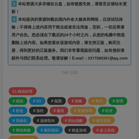
3
本站资源大多存储在云盘，如有链接失效，请留言反馈站长更
新！
4
本站提供的资源转载自国内外各大媒体和网络，仅供试玩体
验；不得将上述内容用于商业或者非法用途，否则，一切后果请
用户自负。您必须在下载后的24个小时之内，从您的电脑中彻底
删除上述内容。如果您喜欢该游戏内容，请支持正版，购买注
册，得到更好的正版服务。我们非常重视版权问题，如有侵权请
邮件与我们联系处理。敬请谅解！E-mail：3317580361@qq.com
THE END
模拟经营
# 模拟
# 3D
# 氛围
# 策略
# 奇幻
# 管理
# 彩色
# 放松
# 建造
# 资源管理
# 经济
# 风格化
# 选择取向
# 回合战略
# 城市营造
# 牌组构建
# 殖民模拟
# 棋盘游戏
# 桌上游戏