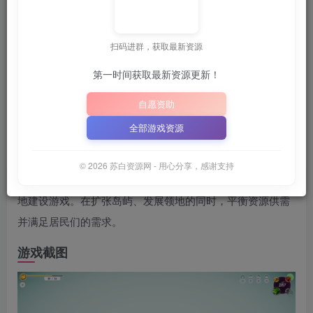
关注
6月25日 02:05发布
扫码进群，获取最新资源
💡
建议收藏本站，方便获取最新资源
解压密码：
“XDG
｜
第一时间获取最新资源更新！
📋 点击复制密码
XDGAME
WWW.XDGAME.COM
自愿资助
SBZY
全部游戏资源
游戏介绍
© 2026 苏白资源网 - 用心分享，感谢支持
《板块群岛》是一款融合了地形改造与卡组构筑的回合制领
地建设游戏。在扩张岛屿、发展领地的同时，平衡资源供需
并满足居民们的需求。
游戏截图