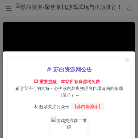
🎉 苏白资源网公告
💥 重要提醒：本站所有资源均免费！
感谢宝子们的支持～心疼苏白熬夜整理可自愿请喝奶茶哦
00:00
/
00:51
speed
（笔芯）～
首页
电脑游戏
模拟经营
正文
0
3
0
🌟 赶紧关注公众号
【苏白资源库】
板块群岛/Isles & Tiles
苏白