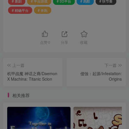
# 喜剧
# 平台游戏
# 3D平台
# 跑酷
# 快节奏
# 精确平台
# 奔跑
点赞
0
分享
收藏
上一篇
下一篇
机甲战魔 神话之裔/Daemon
侵蚀：起源/Infestation:
X Machina: Titanic Scion
Origins
相关推荐