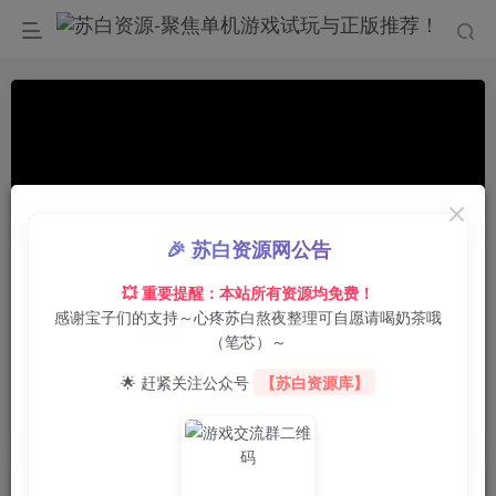
🎉 苏白资源网公告
💥 重要提醒：本站所有资源均免费！
感谢宝子们的支持～心疼苏白熬夜整理可自愿请喝奶茶哦
00:00
/
00:44
speed
（笔芯）～
首页
电脑游戏
动作冒险
正文
0
4
0
🌟 赶紧关注公众号
【苏白资源库】
喷气跑者/JETRUNNER
苏白