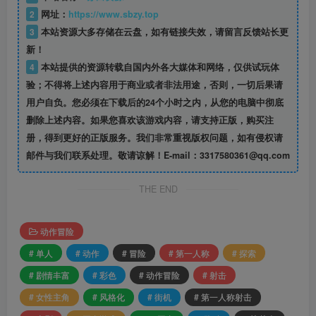
2
网址：
https://www.sbzy.top
3
本站资源大多存储在云盘，如有链接失效，请留言反馈站长更
新！
4
本站提供的资源转载自国内外各大媒体和网络，仅供试玩体
验；不得将上述内容用于商业或者非法用途，否则，一切后果请
用户自负。您必须在下载后的24个小时之内，从您的电脑中彻底
删除上述内容。如果您喜欢该游戏内容，请支持正版，购买注
册，得到更好的正版服务。我们非常重视版权问题，如有侵权请
邮件与我们联系处理。敬请谅解！E-mail：3317580361@qq.com
THE END
动作冒险
# 单人
# 动作
# 冒险
# 第一人称
# 探索
# 剧情丰富
# 彩色
# 动作冒险
# 射击
# 女性主角
# 风格化
# 街机
# 第一人称射击