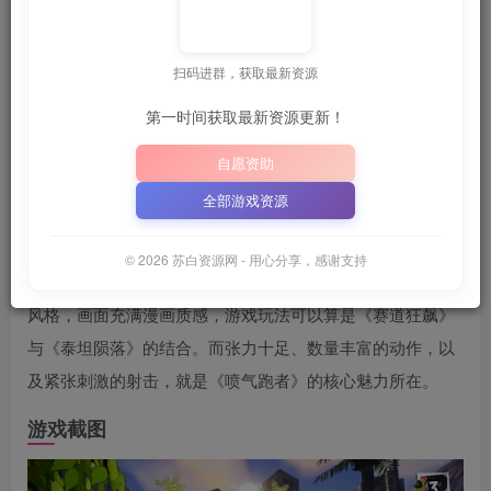
关注
6月25日 02:06发布
扫码进群，获取最新资源
，方便获取最新资源
解压密码：
“XDGAME”
“WWW
或
第一时间获取最新资源更新！
📋 点击复制密码
XDGAME
WWW.XDGAME.COM
自愿资助
SBZY
全部游戏资源
游戏介绍
© 2026 苏白资源网 - 用心分享，感谢支持
《喷气跑者》是一款跑酷第一人称射击游戏，采用卡通渲染
风格，画面充满漫画质感，游戏玩法可以算是《赛道狂飙》
与《泰坦陨落》的结合。而张力十足、数量丰富的动作，以
及紧张刺激的射击，就是《喷气跑者》的核心魅力所在。
游戏截图