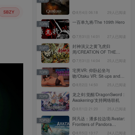
SBZY
8月4日 06:18
29人已阅读
一百单九将/The 109th Hero
TOP6
7月31日 14:01
27人已阅读
封神演义之黄飞虎归
TOP7
周/CREATION OF THE
GODS: Rebellion at Five
7月31日 14:04
25人已阅读
Passes
宅男VR: 仰卧起坐与
TOP8
吻/Otaku VR: Sit-ups and
Kisses
8月2日 14:50
25人已阅读
龙之剑:觉醒/DragonSword :
TOP9
Awakening/支持网络联机
8月1日 21:20
25人已阅读
阿凡达：潘多拉边境/Avatar:
TOP10
Frontiers of Pandora
voices38
8月5日 13:17
24人已阅读