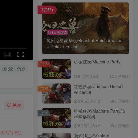
TOP1
311人已阅读
轮回之兽豪华版/Beast of Reincarnation
– Deluxe Edition
机械狂欢/Machine Party
TOP2
22
0
8月2日 15:01
83人已阅读
红色沙漠/Crimson Desert
TOP3
voices38
8月5日 13:12
69人已阅读
关注
机械狂欢/Machine Party/支
TOP4
持网络联机
8月5日 15:42
38人已阅读
载地址空文件为
正在上传中
，请稍后再查看 ~
💡
｜
灰烬领主/Grimlord
TOP5