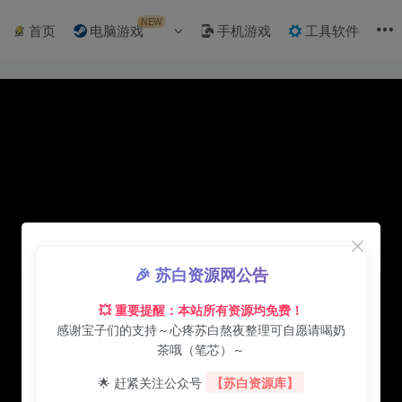
NEW
首页
电脑游戏
手机游戏
工具软件
🎉 苏白资源网公告
💥 重要提醒：本站所有资源均免费！
感谢宝子们的支持～心疼苏白熬夜整理可自愿请喝奶
茶哦（笔芯）～
🌟 赶紧关注公众号
【苏白资源库】