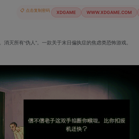
📋 点击复制密码
XDGAME
WWW.XDGAME.COM
。消灭所有“伪人”。一款关于末日偏执症的焦虑类恐怖游戏。