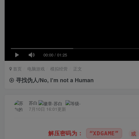
00:00
/
01:25
首页
电脑游戏
模拟经营
正文
寻找伪人/No, I’m not a Human
苏白
7月10日 16:01更新
密码为：
“XDGAME”
“WWW.XDGAME.C
或