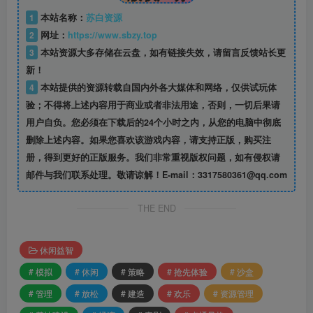
1
本站名称：
苏白资源
2
网址：
https://www.sbzy.top
3
本站资源大多存储在云盘，如有链接失效，请留言反馈站长更
新！
4
本站提供的资源转载自国内外各大媒体和网络，仅供试玩体
验；不得将上述内容用于商业或者非法用途，否则，一切后果请
用户自负。您必须在下载后的24个小时之内，从您的电脑中彻底
删除上述内容。如果您喜欢该游戏内容，请支持正版，购买注
册，得到更好的正版服务。我们非常重视版权问题，如有侵权请
邮件与我们联系处理。敬请谅解！E-mail：3317580361@qq.com
THE END
休闲益智
# 模拟
# 休闲
# 策略
# 抢先体验
# 沙盒
# 管理
# 放松
# 建造
# 欢乐
# 资源管理