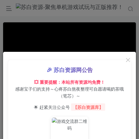
🎉 苏白资源网公告
💥 重要提醒：本站所有资源均免费！
感谢宝子们的支持～心疼苏白熬夜整理可自愿请喝奶茶哦
00:00
/
01:43
speed
（笔芯）～
首页
电脑游戏
休闲益智
正文
0
13
0
🌟 赶紧关注公众号
【苏白资源库】
火星人闹翻地球/Mars Attracts
苏白